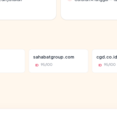
sahabatgroup.com
cgd.co.i
95/100
95/100
ID
ID