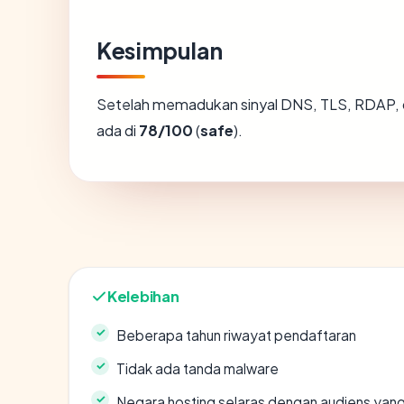
Kesimpulan
Setelah memadukan sinyal DNS, TLS, RDAP, 
ada di
78/100
(
safe
).
Kelebihan
Beberapa tahun riwayat pendaftaran
Tidak ada tanda malware
Negara hosting selaras dengan audiens yan