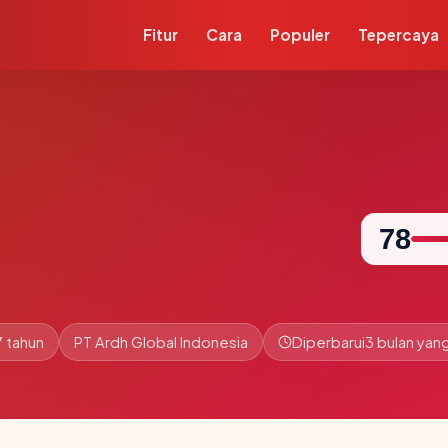
Fitur
Cara
Populer
Tepercaya
78
7 tahun
PT Ardh Global Indonesia
Diperbarui
3 bulan yang