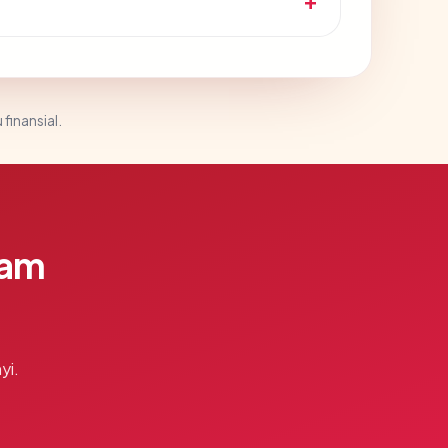
 finansial.
lam
yi.