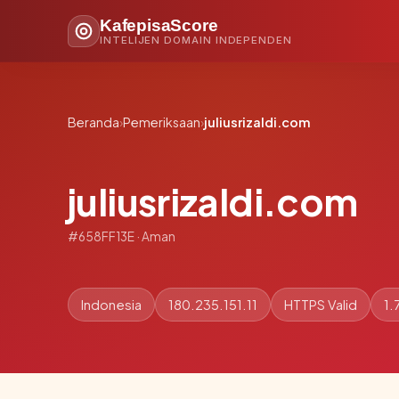
KafepisaScore
INTELIJEN DOMAIN INDEPENDEN
Beranda
›
Pemeriksaan
›
juliusrizaldi.com
juliusrizaldi.com
#658FF13E · Aman
Indonesia
180.235.151.11
HTTPS Valid
1.