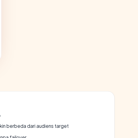
A
gkin berbeda dari audiens target
npa failover