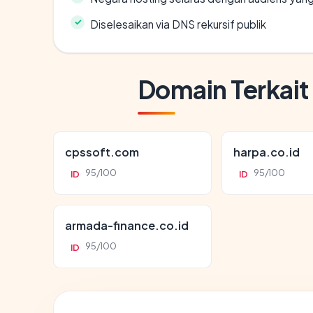
Diselesaikan via DNS rekursif publik
Domain Terkait
cpssoft.com
harpa.co.id
95/100
95/100
ID
ID
armada-finance.co.id
95/100
ID