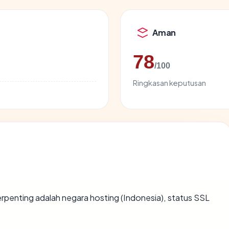
Aman
78
/100
Ringkasan keputusan
a terpenting adalah negara hosting (Indonesia), status SSL
.