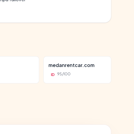
d
medanrentcar.com
95/100
ID