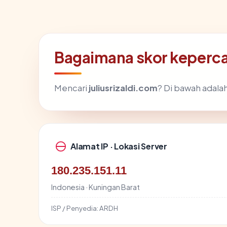
Bagaimana skor kepercay
Mencari
juliusrizaldi.com
? Di bawah adalah
Alamat IP · Lokasi Server
180.235.151.11
Indonesia · Kuningan Barat
ISP / Penyedia:
ARDH