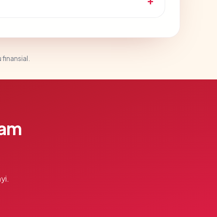
 finansial.
lam
yi.