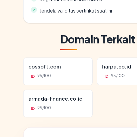
Jendela validitas sertifikat saat ini
Domain Terkait
cpssoft.com
harpa.co.id
95/100
95/100
ID
ID
armada-finance.co.id
95/100
ID