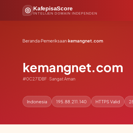
KafepisaScore
INTELIJEN DOMAIN INDEPENDEN
Beranda
›
Pemeriksaan
›
kemangnet.com
kemangnet.com
#0C271DBF · Sangat Aman
Indonesia
195.88.211.140
HTTPS Valid
2