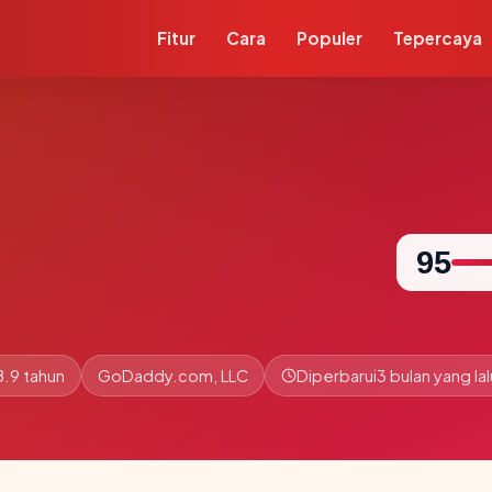
Fitur
Cara
Populer
Tepercaya
95
8.9 tahun
GoDaddy.com, LLC
Diperbarui
3 bulan yang lal