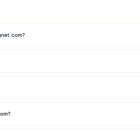
gnet.com?
com?