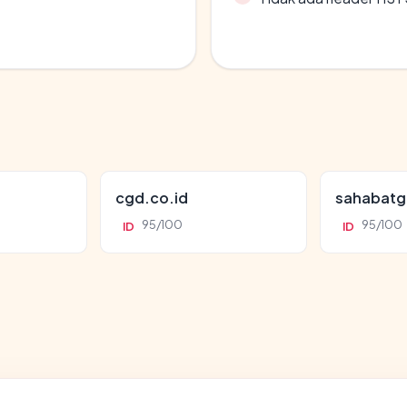
cgd.co.id
sahabatg
95/100
95/100
ID
ID