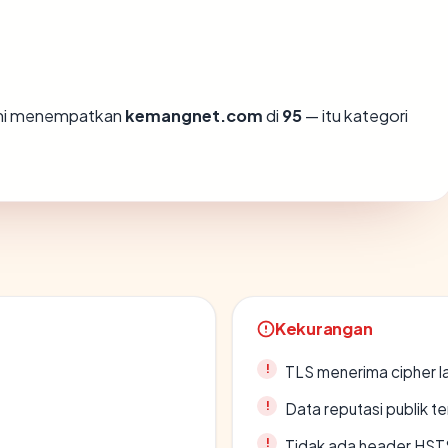
ami menempatkan
kemangnet.com
di
95
— itu kategori
Kekurangan
TLS menerima cipher 
Data reputasi publik t
Tidak ada header HST