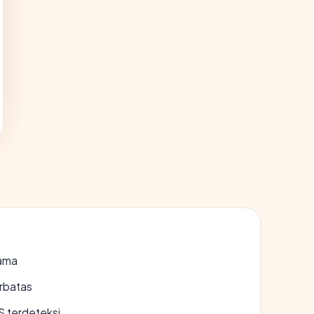
lama
erbatas
S terdeteksi