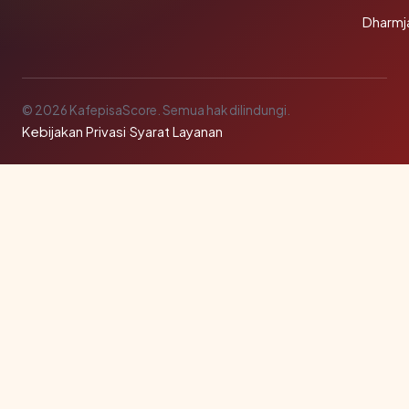
Dharmj
© 2026 KafepisaScore. Semua hak dilindungi.
Kebijakan Privasi
·
Syarat Layanan