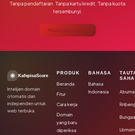
Tanpa pendaftaran. Tanpa kartu kredit. Tanpa kuota
tersembunyi.
Mulai cek gratis →
PRODUK
BAHASA
TAUT
KafepisaScore
SAHA
Beranda
Bahasa
Intelijen domain
Indonesia
Abuma
Fitur
otomatis dan
independen untuk
Cara kerja
Rriben
web terbuka.
Domain
Bunga
yang baru
Lbmsin
diperiksa