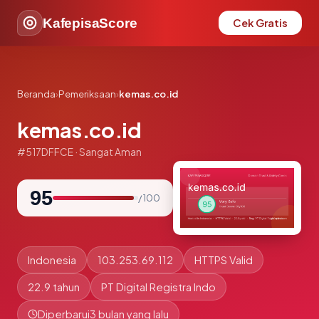
KafepisaScore
Cek Gratis
Beranda
›
Pemeriksaan
›
kemas.co.id
kemas.co.id
#517DFFCE · Sangat Aman
95
/ 100
Indonesia
103.253.69.112
HTTPS Valid
22.9 tahun
PT Digital Registra Indo
Diperbarui
3 bulan yang lalu