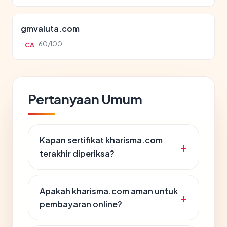
gmvaluta.com
60/100
CA
Pertanyaan Umum
Kapan sertifikat kharisma.com
terakhir diperiksa?
Apakah kharisma.com aman untuk
pembayaran online?