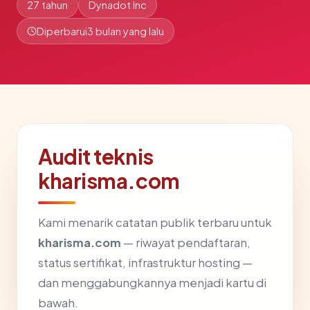
27 tahun
Dynadot Inc
Diperbarui
3 bulan yang lalu
Audit teknis
kharisma.com
Kami menarik catatan publik terbaru untuk
kharisma.com
— riwayat pendaftaran,
status sertifikat, infrastruktur hosting —
dan menggabungkannya menjadi kartu di
bawah.