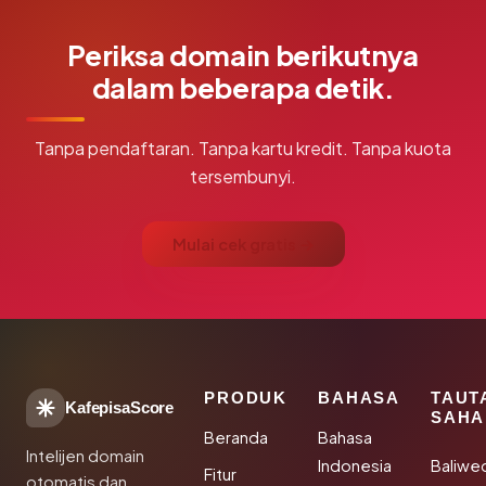
Periksa domain berikutnya
dalam beberapa detik.
Tanpa pendaftaran. Tanpa kartu kredit. Tanpa kuota
tersembunyi.
Mulai cek gratis →
PRODUK
BAHASA
TAUT
KafepisaScore
SAHA
Beranda
Bahasa
Intelijen domain
Indonesia
Baliwe
Fitur
otomatis dan