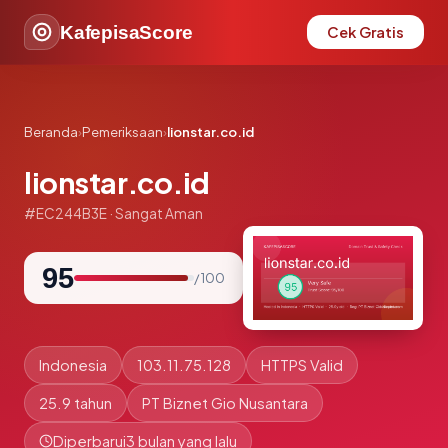
KafepisaScore
Cek Gratis
Beranda
›
Pemeriksaan
›
lionstar.co.id
lionstar.co.id
#EC244B3E · Sangat Aman
95
/ 100
Indonesia
103.11.75.128
HTTPS Valid
25.9 tahun
PT Biznet Gio Nusantara
Diperbarui
3 bulan yang lalu