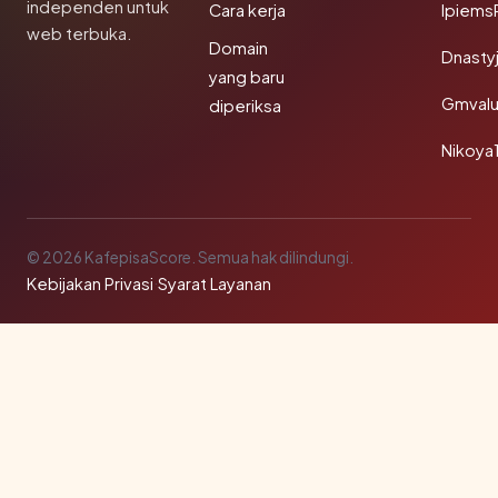
independen untuk
Cara kerja
Ipiems
web terbuka.
Domain
Dnasty
yang baru
Gmval
diperiksa
Nikoya
© 2026 KafepisaScore. Semua hak dilindungi.
Kebijakan Privasi
·
Syarat Layanan