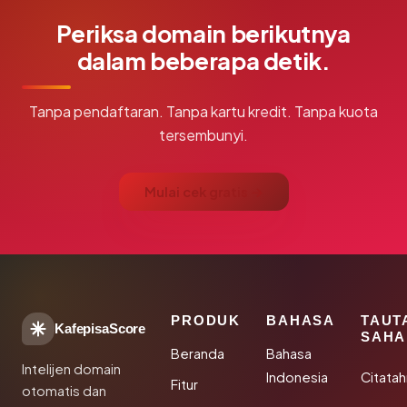
Periksa domain berikutnya
dalam beberapa detik.
Tanpa pendaftaran. Tanpa kartu kredit. Tanpa kuota
tersembunyi.
Mulai cek gratis →
PRODUK
BAHASA
TAUT
KafepisaScore
SAHA
Beranda
Bahasa
Intelijen domain
Indonesia
Citata
Fitur
otomatis dan