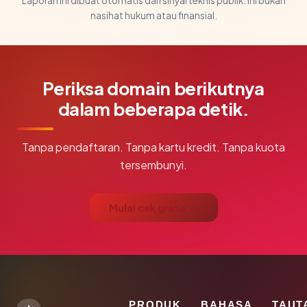
Laporan ini dibuat otomatis dari sinyal teknis publik. Ini bukan
nasihat hukum atau finansial.
Periksa domain berikutnya
dalam beberapa detik.
Tanpa pendaftaran. Tanpa kartu kredit. Tanpa kuota
tersembunyi.
Mulai cek gratis →
PRODUK
BAHASA
TAUT