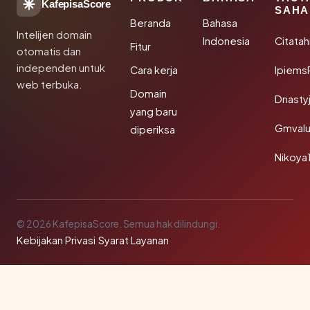
KafepisaScore
SAHA
Beranda
Bahasa
Intelijen domain
Indonesia
Citata
Fitur
otomatis dan
independen untuk
Cara kerja
Ipiems
web terbuka.
Domain
Dnasty
yang baru
Gmval
diperiksa
Nikoya
© 2026 KafepisaScore. Semua hak dilindungi.
Kebijakan Privasi
·
Syarat Layanan