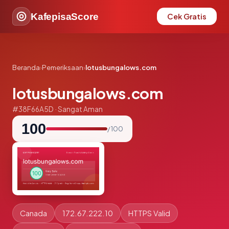
KafepisaScore
Cek Gratis
Beranda
›
Pemeriksaan
›
lotusbungalows.com
lotusbungalows.com
#38F66A5D · Sangat Aman
100
/ 100
Canada
172.67.222.10
HTTPS Valid