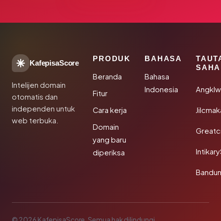
PRODUK
BAHASA
TAUT
KafepisaScore
SAHA
Beranda
Bahasa
Intelijen domain
Indonesia
Angkl
Fitur
otomatis dan
independen untuk
Cara kerja
Jilcmak
web terbuka.
Domain
Greatc
yang baru
Intikar
diperiksa
Bandu
© 2026 KafepisaScore. Semua hak dilindungi.