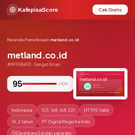
KafepisaScore
Cek Gratis
Beranda
›
Pemeriksaan
›
metland.co.id
metland.co.id
#8FFEB6FD · Sangat Aman
95
/ 100
Indonesia
103.168.168.221
HTTPS Valid
16.2 tahun
PT Digital Registra Indo
Diperbarui
3 bulan yang lalu