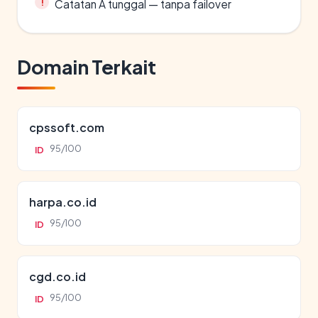
Catatan A tunggal — tanpa failover
Domain Terkait
cpssoft.com
95/100
ID
harpa.co.id
95/100
ID
cgd.co.id
95/100
ID