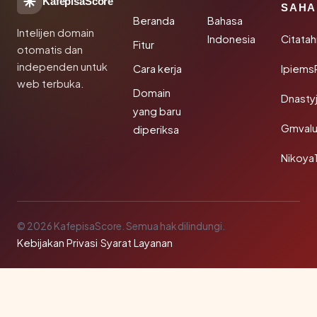
KafepisaScore
SAHA
Beranda
Bahasa
Intelijen domain
Indonesia
Citata
Fitur
otomatis dan
independen untuk
Cara kerja
Ipiems
web terbuka.
Domain
Dnasty
yang baru
Gmval
diperiksa
Nikoya
© 2026 KafepisaScore. Semua hak dilindungi.
Kebijakan Privasi
·
Syarat Layanan