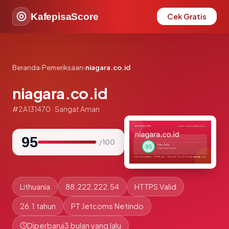
KafepisaScore
Cek Gratis
Beranda
›
Pemeriksaan
›
niagara.co.id
niagara.co.id
#2A131470 · Sangat Aman
95
/ 100
Lithuania
88.222.222.54
HTTPS Valid
26.1 tahun
PT Jetcoms Netindo
Diperbarui
3 bulan yang lalu