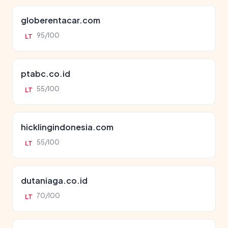
globerentacar.com
95/100
LT
ptabc.co.id
55/100
LT
hicklingindonesia.com
55/100
LT
dutaniaga.co.id
70/100
LT