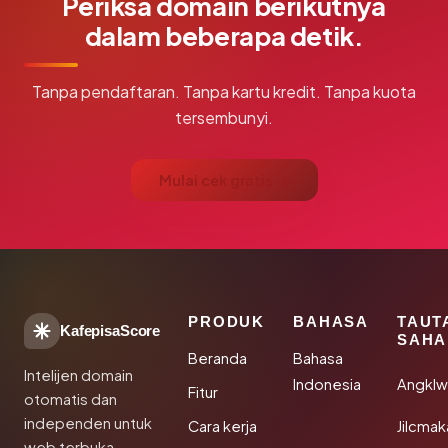
Periksa domain berikutnya
dalam beberapa detik.
Tanpa pendaftaran. Tanpa kartu kredit. Tanpa kuota
tersembunyi.
Mulai cek gratis →
PRODUK
BAHASA
TAUT
KafepisaScore
SAHA
Beranda
Bahasa
Intelijen domain
Indonesia
Angkl
Fitur
otomatis dan
independen untuk
Cara kerja
Jilcmak
web terbuka.