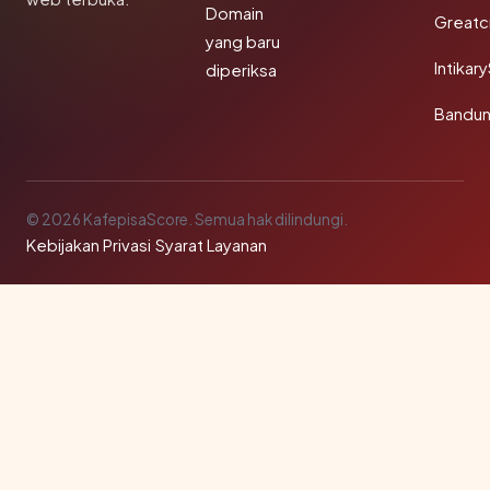
Domain
Greatc
yang baru
Intikar
diperiksa
Bandu
© 2026 KafepisaScore. Semua hak dilindungi.
Kebijakan Privasi
·
Syarat Layanan