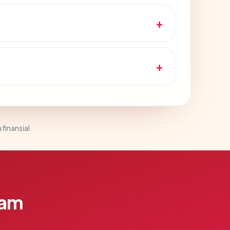
 finansial.
lam