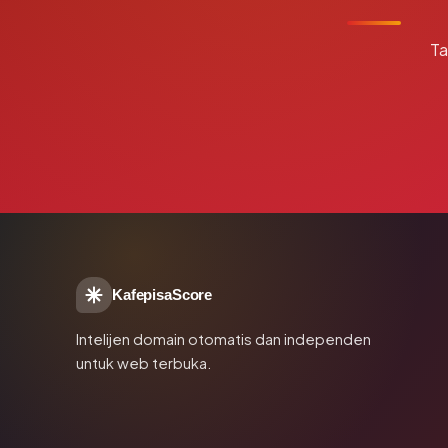
Ta
KafepisaScore
Intelijen domain otomatis dan independen
untuk web terbuka.