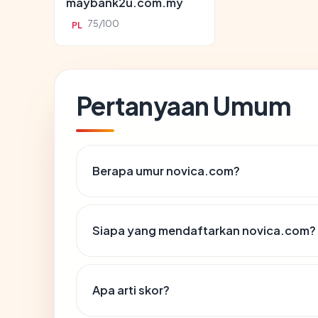
maybank2u.com.my
75/100
PL
Pertanyaan Umum
Berapa umur novica.com?
Siapa yang mendaftarkan novica.com?
Apa arti skor?