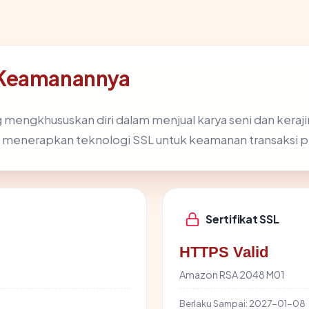
 Keamanannya
engkhususkan diri dalam menjual karya seni dan kerajin
dan menerapkan teknologi SSL untuk keamanan transaksi
Sertifikat SSL
HTTPS Valid
Amazon RSA 2048 M01
Berlaku Sampai:
2027-01-08