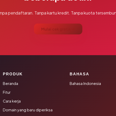
npa pendaftaran. Tanpa kartu kredit. Tanpa kuota tersembun
Mulai cek gratis →
PRODUK
BAHASA
Beranda
Bahasa Indonesia
Fitur
Cara kerja
Domain yang baru diperiksa