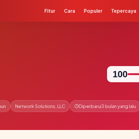
Fitur
Cara
Populer
Tepercaya
100
hun
Network Solutions, LLC
Diperbarui
3 bulan yang lalu