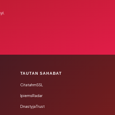
yi.
TAUTAN SAHABAT
CitatahmSSL
IpiemsRadar
DnastyjaTrust