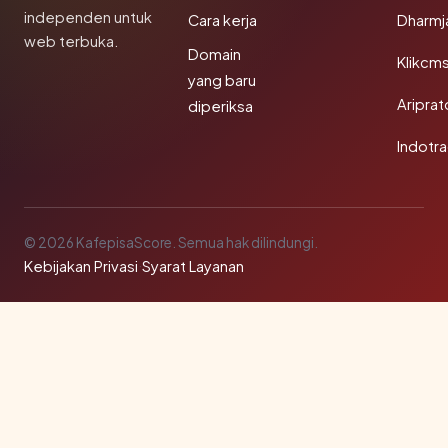
independen untuk
Cara kerja
Dharmj
web terbuka.
Domain
Klikcm
yang baru
Aripra
diperiksa
Indotra
© 2026 KafepisaScore. Semua hak dilindungi.
Kebijakan Privasi
·
Syarat Layanan