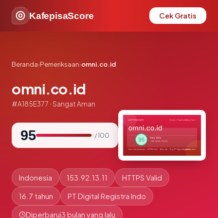
KafepisaScore
Cek Gratis
Beranda
›
Pemeriksaan
›
omni.co.id
omni.co.id
#A185E377 · Sangat Aman
95
/ 100
Indonesia
153.92.13.11
HTTPS Valid
16.7 tahun
PT Digital Registra Indo
Diperbarui
3 bulan yang lalu