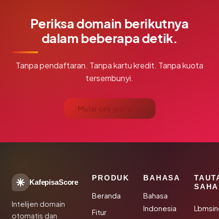
Periksa domain berikutnya
dalam beberapa detik.
Tanpa pendaftaran. Tanpa kartu kredit. Tanpa kuota
tersembunyi.
Mulai cek gratis →
PRODUK
BAHASA
TAUT
KafepisaScore
SAHA
Beranda
Bahasa
Intelijen domain
Indonesia
Lbmsin
Fitur
otomatis dan