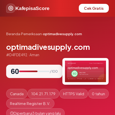
KafepisaScore
Cek Gratis
Beranda
›
Pemeriksaan
›
optimadivesupply.com
optimadivesupply.com
#D4FDE492 · Aman
60
/ 100
Canada
104.21.71.179
HTTPS Valid
0 tahun
Realtime Register B.V.
Diperbarui
3 bulan yang lalu