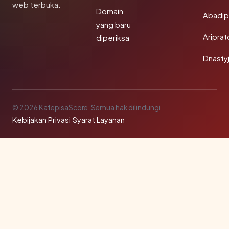
web terbuka.
Domain
Abadi
yang baru
Aripra
diperiksa
Dnasty
© 2026 KafepisaScore. Semua hak dilindungi.
Kebijakan Privasi
·
Syarat Layanan