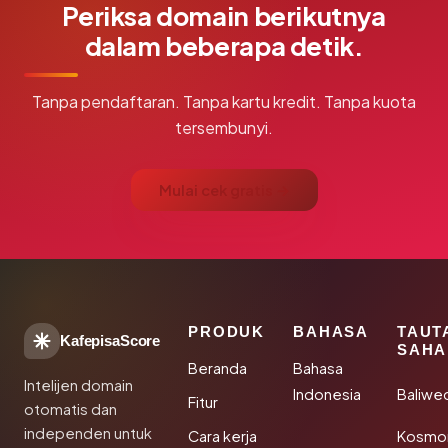
Periksa domain berikutnya
dalam beberapa detik.
Tanpa pendaftaran. Tanpa kartu kredit. Tanpa kuota
tersembunyi.
Mulai cek gratis →
PRODUK
BAHASA
TAUT
KafepisaScore
SAHA
Beranda
Bahasa
Intelijen domain
Indonesia
Baliwe
Fitur
otomatis dan
independen untuk
Cara kerja
Kosmon