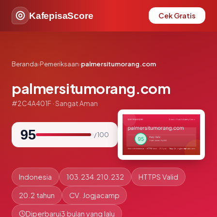
KafepisaScore
Cek Gratis
Beranda
›
Pemeriksaan
›
palmersitumorang.com
palmersitumorang.com
#2C4A401F · Sangat Aman
95
/ 100
Indonesia
103.234.210.232
HTTPS Valid
20.2 tahun
CV. Jogjacamp
Diperbarui
3 bulan yang lalu