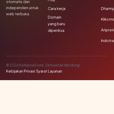
otomatis dan
independen untuk
Cara kerja
Dharmj
web terbuka.
Domain
Klikcm
yang baru
Aripra
diperiksa
Indotra
© 2026 KafepisaScore. Semua hak dilindungi.
Kebijakan Privasi
·
Syarat Layanan