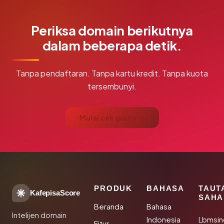
Periksa domain berikutnya
dalam beberapa detik.
Tanpa pendaftaran. Tanpa kartu kredit. Tanpa kuota
tersembunyi.
Mulai cek gratis →
PRODUK
BAHASA
TAUT
KafepisaScore
SAHA
Beranda
Bahasa
Intelijen domain
Indonesia
Lbmsin
Fitur