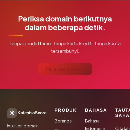
Periksa domain berikutnya
dalam beberapa detik.
Tanpa pendaftaran. Tanpa kartu kredit. Tanpa kuota
tersembunyi.
Mulai cek gratis →
PRODUK
BAHASA
TAUT
KafepisaScore
SAHA
Beranda
Bahasa
Intelijen domain
Indonesia
Citata