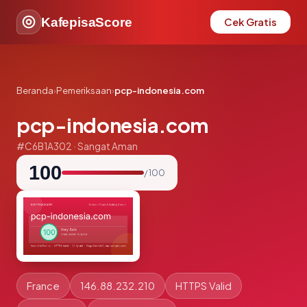
KafepisaScore
Cek Gratis
Beranda
›
Pemeriksaan
›
pcp-indonesia.com
pcp-indonesia.com
#C6B1A302 · Sangat Aman
100
/ 100
France
146.88.232.210
HTTPS Valid