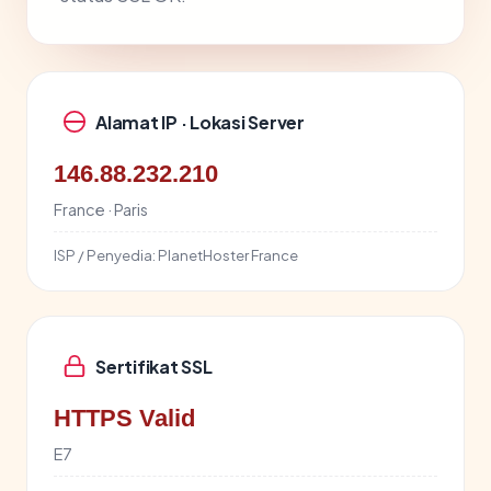
Alamat IP · Lokasi Server
146.88.232.210
France · Paris
ISP / Penyedia:
PlanetHoster France
Sertifikat SSL
HTTPS Valid
E7