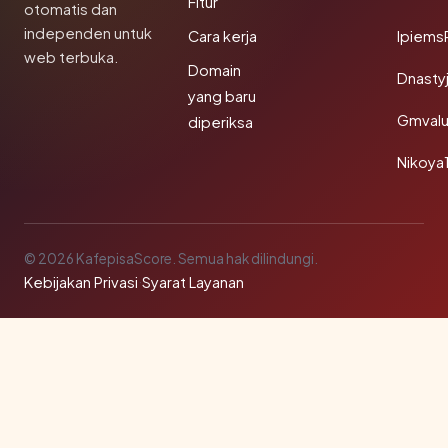
Fitur
otomatis dan
independen untuk
Cara kerja
Ipiems
web terbuka.
Domain
Dnasty
yang baru
Gmval
diperiksa
Nikoya
© 2026 KafepisaScore. Semua hak dilindungi.
Kebijakan Privasi
·
Syarat Layanan