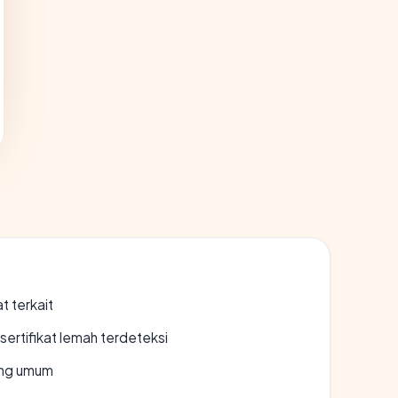
t terkait
ertifikat lemah terdeteksi
rang umum