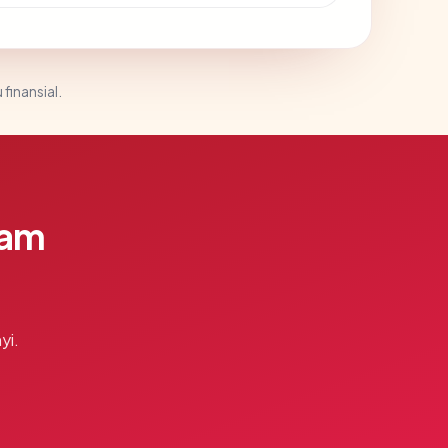
 finansial.
lam
yi.