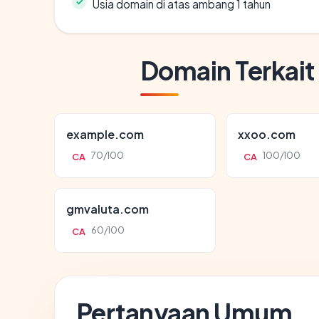
Usia domain di atas ambang 1 tahun
Domain Terkait
example.com
xxoo.com
70/100
100/100
CA
CA
gmvaluta.com
60/100
CA
Pertanyaan Umum