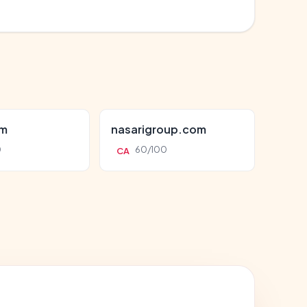
om
nasarigroup.com
0
60/100
CA