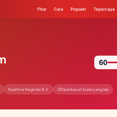
Fitur
Cara
Populer
Tepercaya
om
60
n
Realtime Register B.V.
Diperbarui
3 bulan yang lalu