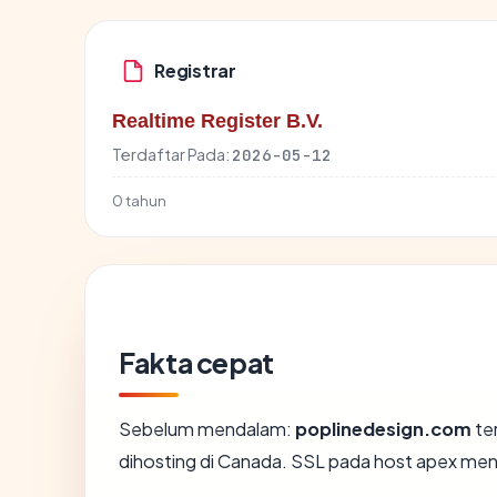
Registrar
Realtime Register B.V.
Terdaftar Pada:
2026-05-12
0 tahun
Fakta cepat
Sebelum mendalam:
poplinedesign.com
ter
dihosting di Canada. SSL pada host apex me