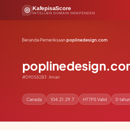
KafepisaScore
INTELIJEN DOMAIN INDEPENDEN
Beranda
›
Pemeriksaan
›
poplinedesign.com
poplinedesign.c
#D90582B3 · Aman
Canada
104.21.29.7
HTTPS Valid
0 tahu