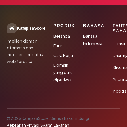
PRODUK
BAHASA
TAUT
KafepisaScore
SAHA
Beranda
Bahasa
Intelijen domain
Indonesia
Lbmsin
Fitur
otomatis dan
independen untuk
Cara kerja
Dharmj
web terbuka.
Domain
Klikcm
yang baru
Aripra
diperiksa
Indotra
© 2026 KafepisaScore. Semua hak dilindungi.
Kebijakan Privasi
·
Syarat Layanan