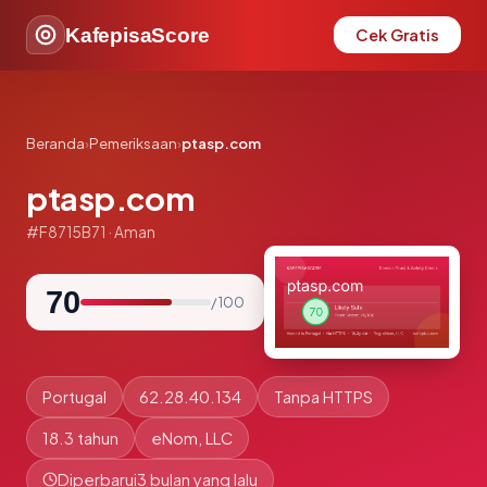
KafepisaScore
Cek Gratis
Beranda
›
Pemeriksaan
›
ptasp.com
ptasp.com
#F8715B71 · Aman
70
/ 100
Portugal
62.28.40.134
Tanpa HTTPS
18.3 tahun
eNom, LLC
Diperbarui
3 bulan yang lalu