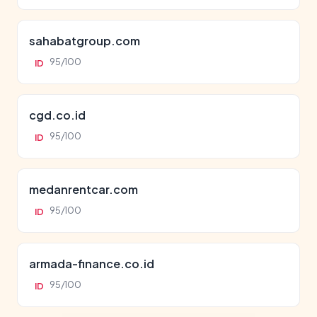
sahabatgroup.com
95/100
ID
cgd.co.id
95/100
ID
medanrentcar.com
95/100
ID
armada-finance.co.id
95/100
ID