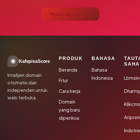
Mulai cek gratis →
PRODUK
BAHASA
TAUT
KafepisaScore
SAHA
Beranda
Bahasa
Intelijen domain
Indonesia
Lbmsin
Fitur
otomatis dan
independen untuk
Cara kerja
Dharmj
web terbuka.
Domain
Klikcm
yang baru
Aripra
diperiksa
Indotra