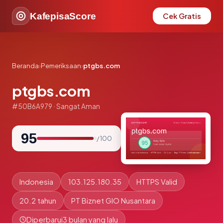
KafepisaScore
Cek Gratis
Beranda
›
Pemeriksaan
›
ptgbs.com
ptgbs.com
#50B6A979 · Sangat Aman
95
/ 100
Indonesia
103.125.180.35
HTTPS Valid
20.2 tahun
PT Biznet GIO Nusantara
Diperbarui
3 bulan yang lalu