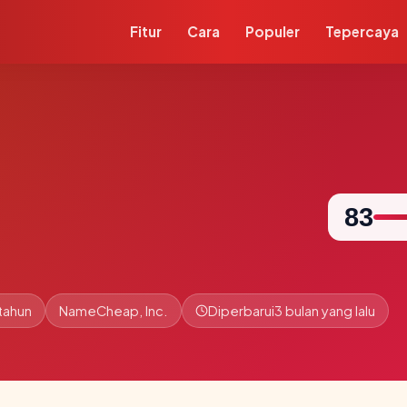
Fitur
Cara
Populer
Tepercaya
83
 tahun
NameCheap, Inc.
Diperbarui
3 bulan yang lalu