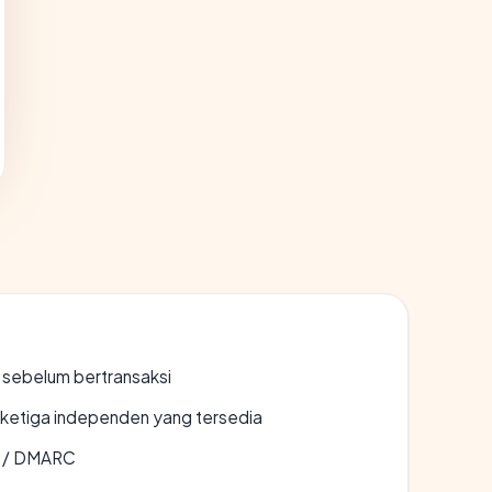
en sebelum bertransaksi
k ketiga independen yang tersedia
F / DMARC