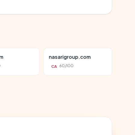
om
nasarigroup.com
0
60/100
CA