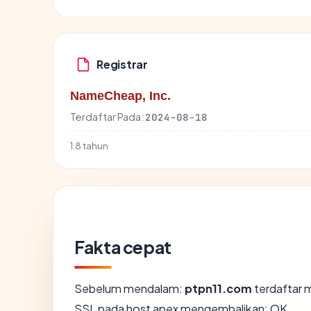
Registrar
NameCheap, Inc.
Terdaftar Pada:
2024-08-18
1.8 tahun
Fakta cepat
Sebelum mendalam:
ptpn11.com
terdaftar m
SSL pada host apex mengembalikan: OK.