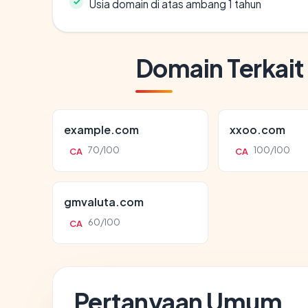
Usia domain di atas ambang 1 tahun
Domain Terkait
example.com
xxoo.com
70/100
100/100
CA
CA
gmvaluta.com
60/100
CA
Pertanyaan Umum