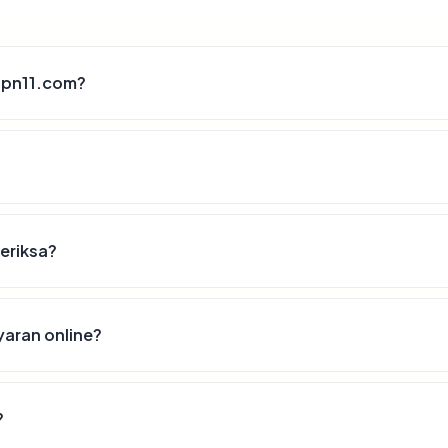
tpn11.com?
periksa?
aran online?
?