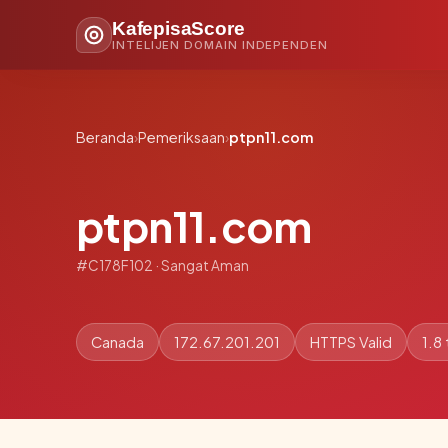
KafepisaScore
INTELIJEN DOMAIN INDEPENDEN
Beranda
›
Pemeriksaan
›
ptpn11.com
ptpn11.com
#C178F102 · Sangat Aman
Canada
172.67.201.201
HTTPS Valid
1.8