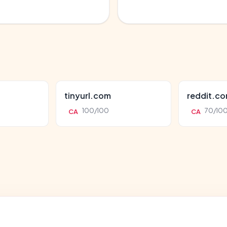
tinyurl.com
reddit.c
100/100
70/10
CA
CA