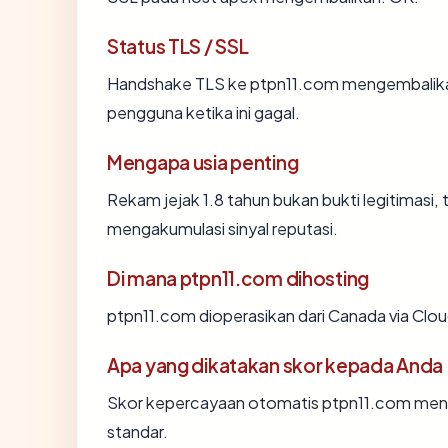
Status TLS / SSL
Handshake TLS ke ptpn11.com mengembalik
pengguna ketika ini gagal.
Mengapa usia penting
Rekam jejak 1.8 tahun bukan bukti legitimasi, 
mengakumulasi sinyal reputasi.
Di mana ptpn11.com dihosting
ptpn11.com dioperasikan dari Canada via Cloud
Apa yang dikatakan skor kepada Anda
Skor kepercayaan otomatis ptpn11.com mencer
standar.