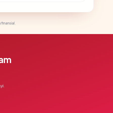
 finansial.
lam
yi.