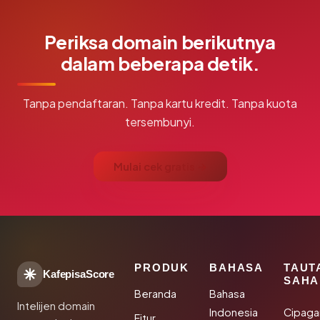
Periksa domain berikutnya
dalam beberapa detik.
Tanpa pendaftaran. Tanpa kartu kredit. Tanpa kuota
tersembunyi.
Mulai cek gratis →
PRODUK
BAHASA
TAUT
KafepisaScore
SAHA
Beranda
Bahasa
Intelijen domain
Indonesia
Cipaga
Fitur