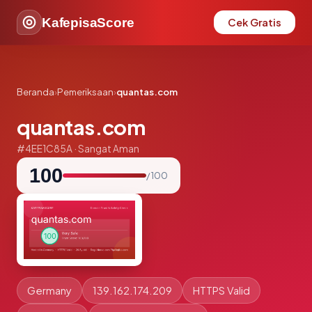
KafepisaScore
Cek Gratis
Beranda
›
Pemeriksaan
›
quantas.com
quantas.com
#4EE1C85A · Sangat Aman
100
/ 100
Germany
139.162.174.209
HTTPS Valid