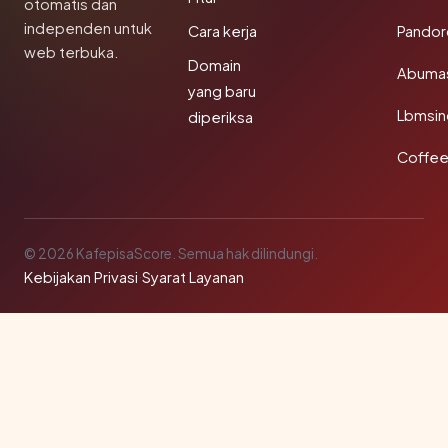
otomatis dan
independen untuk
Cara kerja
Pandor
web terbuka.
Domain
Abuma
yang baru
Lbmsin
diperiksa
Coffee
© 2026 KafepisaScore. Semua hak dilindungi.
Kebijakan Privasi
·
Syarat Layanan