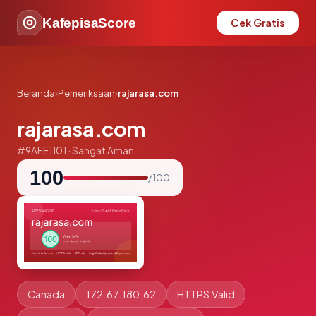
KafepisaScore
Cek Gratis
Beranda
›
Pemeriksaan
›
rajarasa.com
rajarasa.com
#9AFE1101 · Sangat Aman
100
/ 100
Canada
172.67.180.62
HTTPS Valid