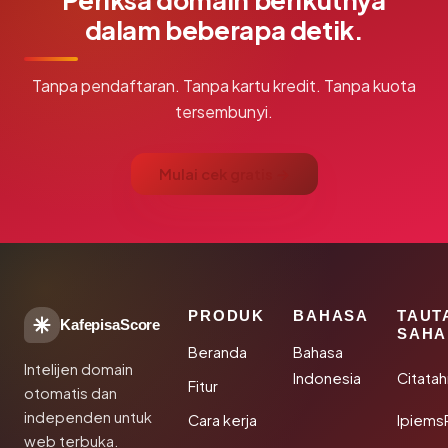
dalam beberapa detik.
Tanpa pendaftaran. Tanpa kartu kredit. Tanpa kuota
tersembunyi.
Mulai cek gratis →
PRODUK
BAHASA
TAUT
KafepisaScore
SAHA
Beranda
Bahasa
Intelijen domain
Indonesia
Citata
Fitur
otomatis dan
independen untuk
Cara kerja
Ipiems
web terbuka.