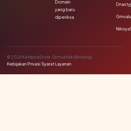
Domain
Dnasty
yang baru
Gmval
diperiksa
Nikoya
© 2026 KafepisaScore. Semua hak dilindungi.
Kebijakan Privasi
·
Syarat Layanan