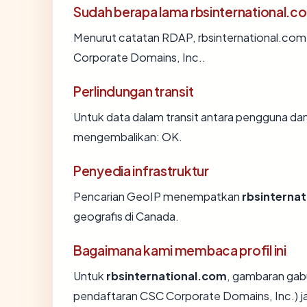
Sudah berapa lama rbsinternational.c
Menurut catatan RDAP, rbsinternational.com d
Corporate Domains, Inc..
Perlindungan transit
Untuk data dalam transit antara pengguna dan
mengembalikan: OK.
Penyedia infrastruktur
Pencarian GeoIP menempatkan
rbsinterna
geografis di Canada.
Bagaimana kami membaca profil ini
Untuk
rbsinternational.com
, gambaran gab
pendaftaran CSC Corporate Domains, Inc.) ja