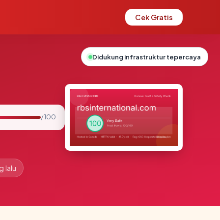
Cek Gratis
Didukung infrastruktur tepercaya
/ 100
g lalu