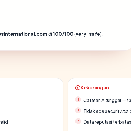
bsinternational.com
di
100/100
(
very_safe
).
Kekurangan
Catatan A tunggal — ta
Tidak ada security.txt 
alid
Data reputasi terbata