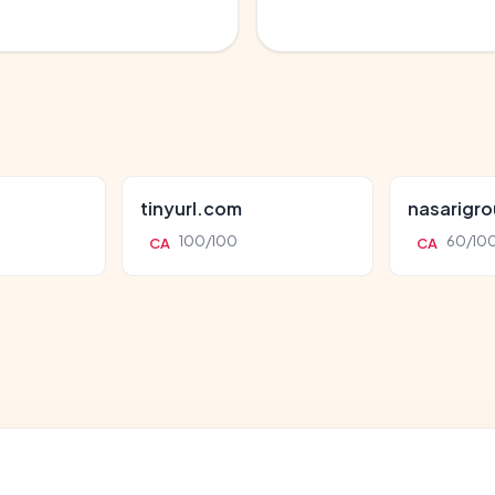
tinyurl.com
nasarigr
100/100
60/10
CA
CA