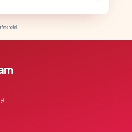
 finansial.
lam
yi.