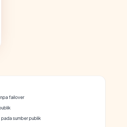
npa failover
publik
s pada sumber publik