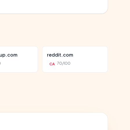
oup.com
reddit.com
0
70/100
CA