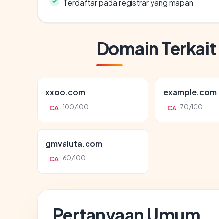
Terdaftar pada registrar yang mapan
Domain Terkait
xxoo.com
example.com
100/100
70/100
CA
CA
gmvaluta.com
60/100
CA
Pertanyaan Umum