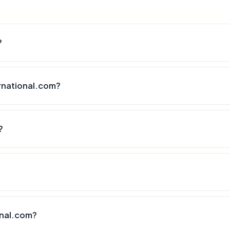
?
rnational.com?
?
onal.com?