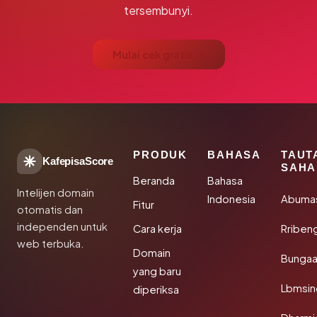
tersembunyi.
Mulai cek gratis →
PRODUK
BAHASA
TAUT
KafepisaScore
SAHA
Beranda
Bahasa
Intelijen domain
Indonesia
Abuma
Fitur
otomatis dan
independen untuk
Cara kerja
Rriben
web terbuka.
Domain
Bunga
yang baru
Lbmsin
diperiksa