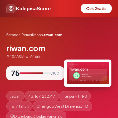
KafepisaScore
Cek Gratis
Beranda
›
Pemeriksaan
›
riwan.com
riwan.com
#48AA8BFE · Aman
75
/ 100
Japan
43.167.232.47
Tanpa HTTPS
16.7 tahun
Chengdu West Dimension D
Diperbarui
3 bulan yang lalu