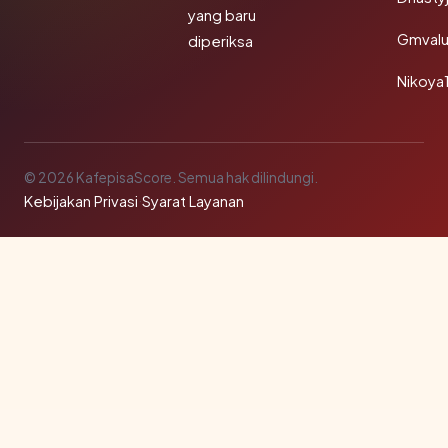
yang baru
Gmval
diperiksa
Nikoya
© 2026 KafepisaScore. Semua hak dilindungi.
Kebijakan Privasi
·
Syarat Layanan