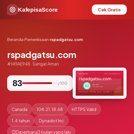
KafepisaScore
Cek Gratis
Beranda
›
Pemeriksaan
›
rspadgatsu.com
rspadgatsu.com
#149AE948 · Sangat Aman
83
/ 100
Canada
104.21.18.68
HTTPS Valid
1.4 tahun
Dynadot Inc
Diperbarui
3 bulan yang lalu