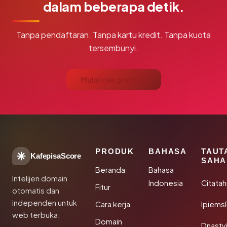
dalam beberapa detik.
Tanpa pendaftaran. Tanpa kartu kredit. Tanpa kuota
tersembunyi.
Mulai cek gratis →
PRODUK
BAHASA
TAUT
KafepisaScore
SAHA
Beranda
Bahasa
Intelijen domain
Indonesia
Citata
Fitur
otomatis dan
independen untuk
Cara kerja
Ipiems
web terbuka.
Domain
Dnasty