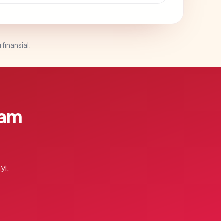
 finansial.
lam
yi.