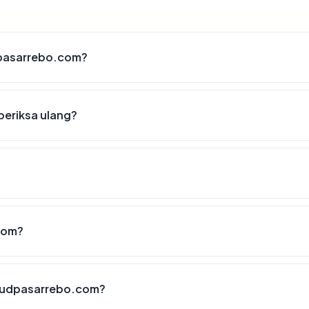
udpasarrebo.com?
periksa ulang?
com?
rsudpasarrebo.com?