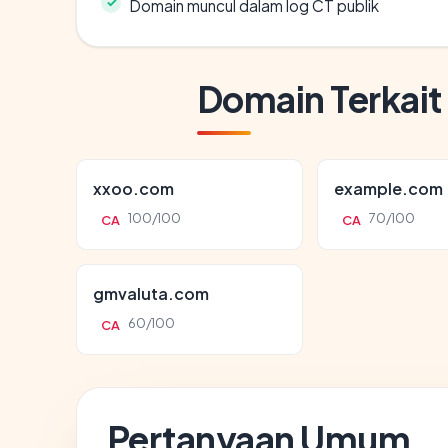
Domain muncul dalam log CT publik
Domain Terkait
xxoo.com
example.com
100/100
70/100
CA
CA
gmvaluta.com
60/100
CA
Pertanyaan Umum