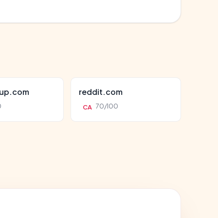
oup.com
reddit.com
0
70/100
CA