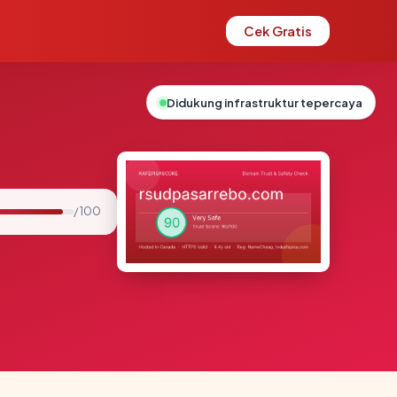
Cek Gratis
Didukung infrastruktur tepercaya
/ 100