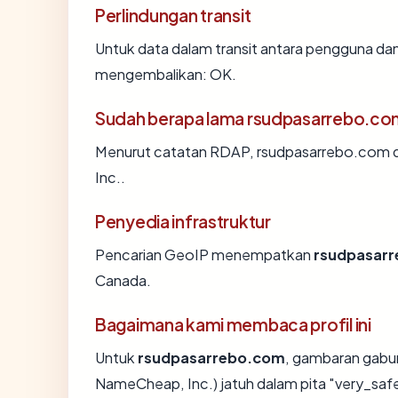
Perlindungan transit
Untuk data dalam transit antara pengguna da
mengembalikan: OK.
Sudah berapa lama rsudpasarrebo.co
Menurut catatan RDAP, rsudpasarrebo.com di
Inc..
Penyedia infrastruktur
Pencarian GeoIP menempatkan
rsudpasar
Canada.
Bagaimana kami membaca profil ini
Untuk
rsudpasarrebo.com
, gambaran gabu
NameCheap, Inc.) jatuh dalam pita "very_saf