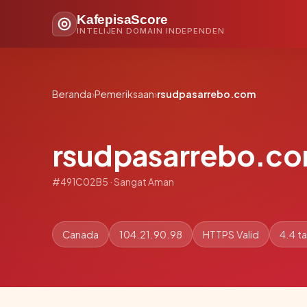
KafepisaScore
INTELIJEN DOMAIN INDEPENDEN
Beranda
›
Pemeriksaan
›
rsudpasarrebo.com
rsudpasarrebo.c
#491C02B5 · Sangat Aman
Canada
104.21.90.98
HTTPS Valid
4.4 t