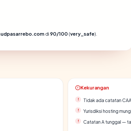
sudpasarrebo.com
di
90/100
(
very_safe
).
Kekurangan
Tidak ada catatan CA
Yurisdiksi hosting mun
Catatan A tunggal — ta