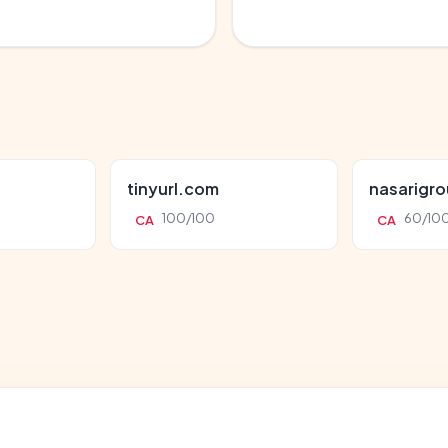
tinyurl.com
nasarigr
100/100
60/10
CA
CA