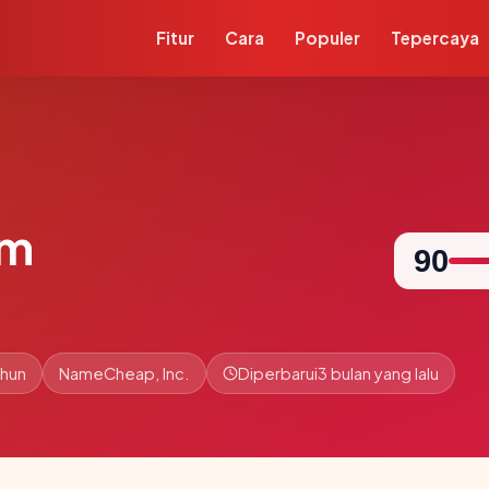
Fitur
Cara
Populer
Tepercaya
om
90
ahun
NameCheap, Inc.
Diperbarui
3 bulan yang lalu