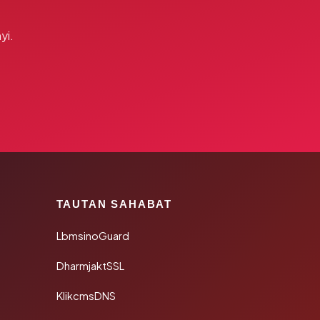
yi.
TAUTAN SAHABAT
LbmsinoGuard
DharmjaktSSL
KlikcmsDNS