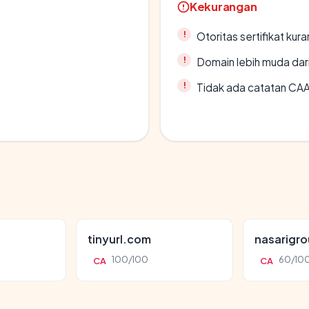
Kekurangan
Otoritas sertifikat ku
Domain lebih muda dari
Tidak ada catatan CA
tinyurl.com
nasarigr
100/100
60/10
CA
CA