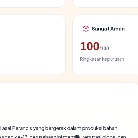
Sangat Aman
100
/100
Ringkasan keputusan
l asal Perancis yang bergerak dalam produksi bahan
 abad ke-17, perusahaan ini memiliki reputasi global dan