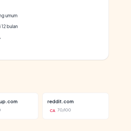
rang umum
 12 bulan
A
oup.com
reddit.com
0
70/100
CA