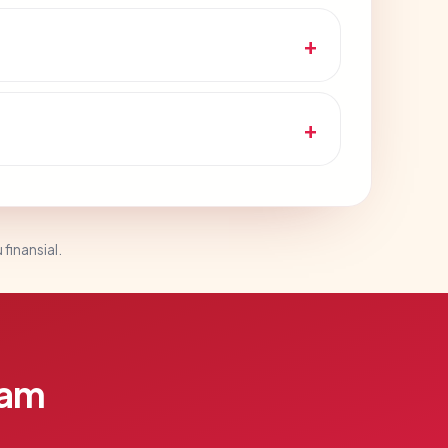
 finansial.
lam