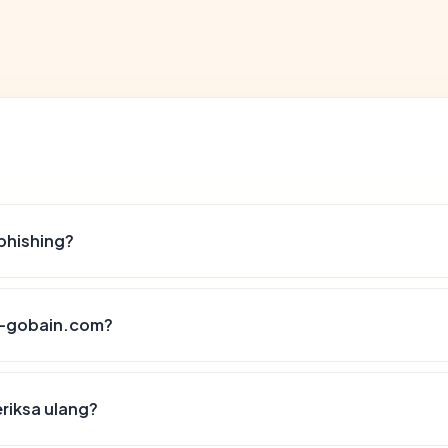
phishing?
nt-gobain.com?
riksa ulang?