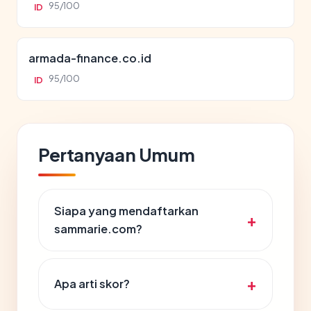
95/100
ID
armada-finance.co.id
95/100
ID
Pertanyaan Umum
Siapa yang mendaftarkan
sammarie.com?
Apa arti skor?