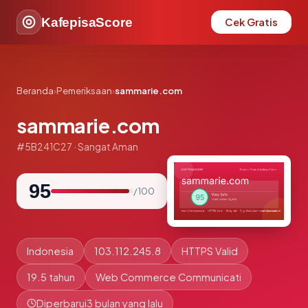
KafepisaScore
Cek Gratis
Beranda
›
Pemeriksaan
›
sammarie.com
sammarie.com
#5B241C27 · Sangat Aman
95
/ 100
Indonesia
103.112.245.8
HTTPS Valid
19.5 tahun
Web Commerce Communicati
Diperbarui
3 bulan yang lalu