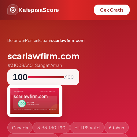
KafepisaScore
Cek Gratis
Beranda
›
Pemeriksaan
›
scarlawfirm.com
scarlawfirm.com
#31C0BAA0 · Sangat Aman
100
/ 100
Canada
3.33.130.190
HTTPS Valid
6 tahun