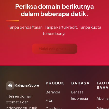
Periksa domain berikutnya
dalam beberapa detik.
Tanpa pendaftaran. Tanpa kartu kredit. Tanpa kuota
tersembunyi.
Mulai cek gratis →
PRODUK
BAHASA
TAUT
KafepisaScore
SAHA
Beranda
Bahasa
Intelijen domain
Indonesia
Abuma
Fitur
otomatis dan
independen untuk
Cara kerja
Rriben