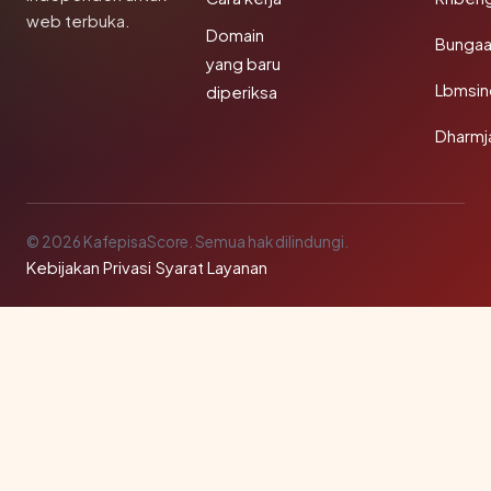
web terbuka.
Domain
Bunga
yang baru
Lbmsin
diperiksa
Dharmj
© 2026 KafepisaScore. Semua hak dilindungi.
Kebijakan Privasi
·
Syarat Layanan