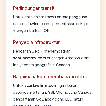
Perlindungan transit
Untuk data dalam transit antara pengguna
dan scarlawfirm.com, pemeriksaan enkripsi
mengembalikan: OK.
Penyedia infrastruktur
Pencarian GeoIP menempatkan
scarlawfirm.com
di jaringan Amazon.com,
Inc., secara geografis di Canada.
Bagaimana kami membaca profil ini
Untuk
scarlawfirm.com
, gambaran
gabungan (6 tahun, SSL OK, hosting Canada,
pendaftaran GoDaddy.com, LLC) jatuh
dalam pita "very_safe".