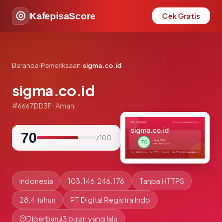
KafepisaScore
Cek Gratis
Beranda
›
Pemeriksaan
›
sigma.co.id
sigma.co.id
#6667DD3F · Aman
70
/ 100
Indonesia
103.146.246.176
Tanpa HTTPS
28.4 tahun
PT Digital Registra Indo
Diperbarui
3 bulan yang lalu