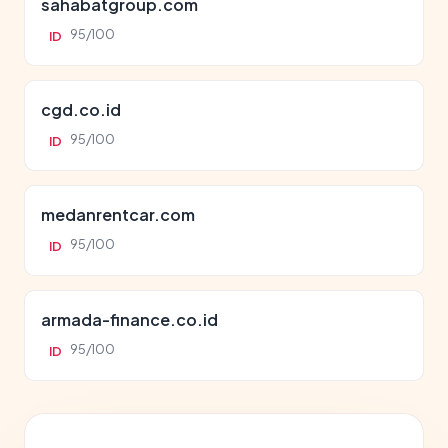
sahabatgroup.com
95/100
ID
cgd.co.id
95/100
ID
medanrentcar.com
95/100
ID
armada-finance.co.id
95/100
ID