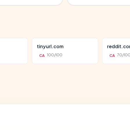
tinyurl.com
reddit.c
100/100
70/10
CA
CA