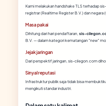
Kami melakukan handshake TLS terhadap si
registrar (Realtime Register B.V.) dan negara
Masa pakai
Dihitung dari hari pendaftaran,
sis-cilegon.
B.V. — dalam kategori kematangan "new" mo
Jejak jaringan
Dari perspektif jaringan, sis-cilegon.com diho
Sinyal reputasi
Infrastruktur publik saja tidak bisa membukt
mengikuti standar industri.
Dalam satu kalimat