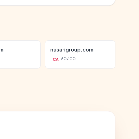
om
nasarigroup.com
0
60/100
CA