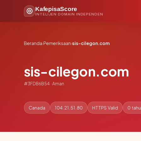
KafepisaScore
INTELIJEN DOMAIN INDEPENDEN
Beranda
›
Pemeriksaan
›
sis-cilegon.com
sis-cilegon.com
#3FDB6B54 · Aman
Canada
104.21.51.80
HTTPS Valid
0 tah