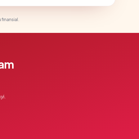
 finansial.
lam
yi.