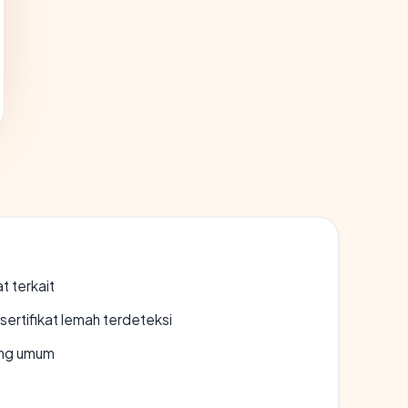
t terkait
ertifikat lemah terdeteksi
rang umum