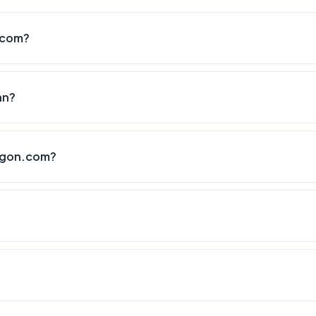
.com?
an?
legon.com?