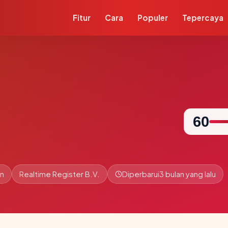
Fitur
Cara
Populer
Tepercaya
60
un
Realtime Register B.V.
Diperbarui
3 bulan yang lalu