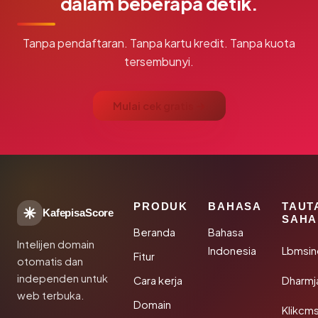
dalam beberapa detik.
Tanpa pendaftaran. Tanpa kartu kredit. Tanpa kuota
tersembunyi.
Mulai cek gratis →
PRODUK
BAHASA
TAUT
KafepisaScore
SAHA
Beranda
Bahasa
Intelijen domain
Indonesia
Lbmsin
Fitur
otomatis dan
independen untuk
Cara kerja
Dharmj
web terbuka.
Domain
Klikcm