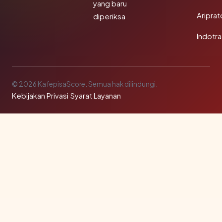
yang baru
Aripra
diperiksa
Indotra
© 2026 KafepisaScore. Semua hak dilindungi.
Kebijakan Privasi
·
Syarat Layanan