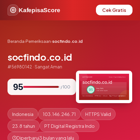
KafepisaScore
Cek Gratis
Beranda
›
Pemeriksaan
›
socfindo.co.id
socfindo.co.id
#56980142 · Sangat Aman
95
/ 100
Indonesia
103.146.246.71
HTTPS Valid
23.8 tahun
PT Digital Registra Indo
Diperbarui
3 bulan yang lalu