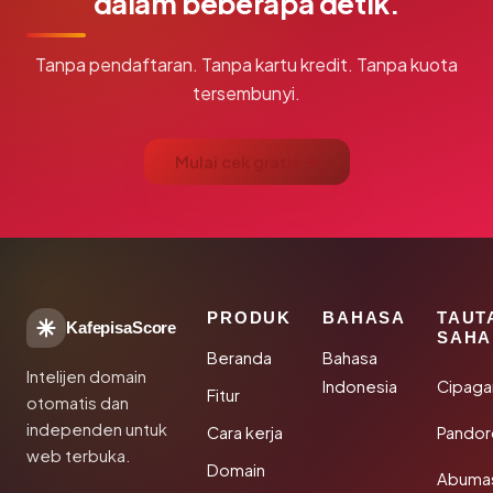
dalam beberapa detik.
Tanpa pendaftaran. Tanpa kartu kredit. Tanpa kuota
tersembunyi.
Mulai cek gratis →
PRODUK
BAHASA
TAUT
KafepisaScore
SAHA
Beranda
Bahasa
Intelijen domain
Indonesia
Cipaga
Fitur
otomatis dan
independen untuk
Cara kerja
Pandor
web terbuka.
Domain
Abuma