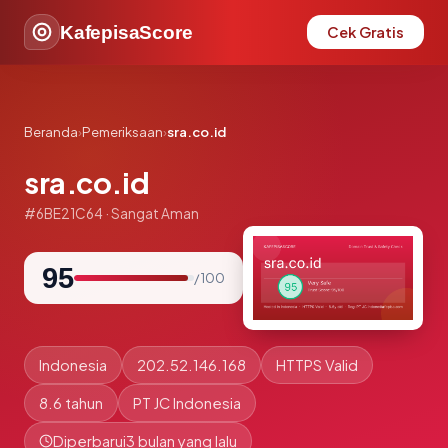
KafepisaScore
Cek Gratis
Beranda
›
Pemeriksaan
›
sra.co.id
sra.co.id
#6BE21C64 · Sangat Aman
95
/ 100
Indonesia
202.52.146.168
HTTPS Valid
8.6 tahun
PT JC Indonesia
Diperbarui
3 bulan yang lalu