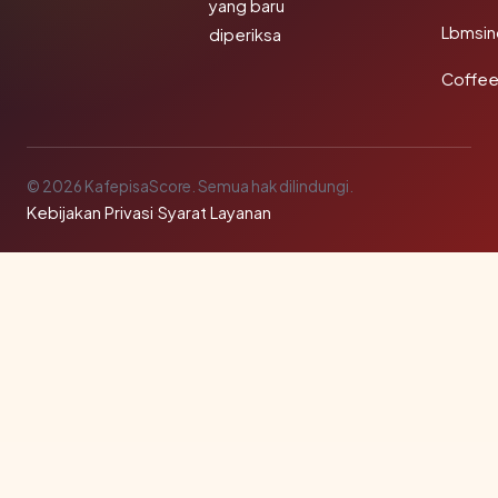
yang baru
Lbmsin
diperiksa
Coffee
© 2026 KafepisaScore. Semua hak dilindungi.
Kebijakan Privasi
·
Syarat Layanan