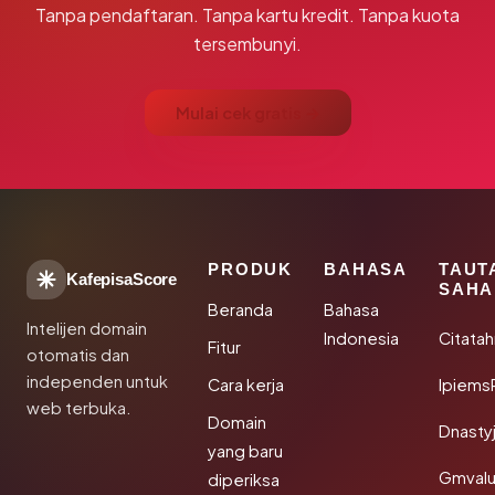
Tanpa pendaftaran. Tanpa kartu kredit. Tanpa kuota
tersembunyi.
Mulai cek gratis →
PRODUK
BAHASA
TAUT
KafepisaScore
SAHA
Beranda
Bahasa
Intelijen domain
Indonesia
Citata
Fitur
otomatis dan
independen untuk
Cara kerja
Ipiems
web terbuka.
Domain
Dnasty
yang baru
Gmval
diperiksa