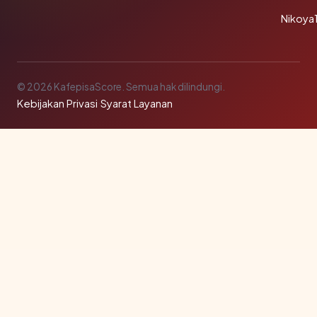
Nikoya
© 2026 KafepisaScore. Semua hak dilindungi.
Kebijakan Privasi
·
Syarat Layanan