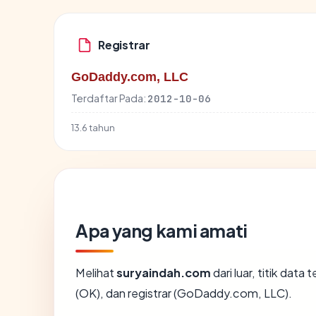
Registrar
GoDaddy.com, LLC
Terdaftar Pada:
2012-10-06
13.6 tahun
Apa yang kami amati
Melihat
suryaindah.com
dari luar, titik dat
(OK), dan registrar (GoDaddy.com, LLC).