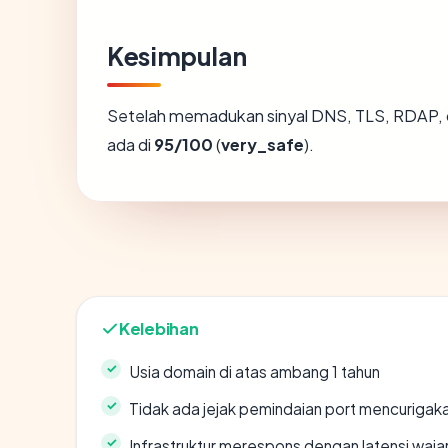
Kesimpulan
Setelah memadukan sinyal DNS, TLS, RDAP, 
ada di
95/100
(
very_safe
).
Kelebihan
Usia domain di atas ambang 1 tahun
Tidak ada jejak pemindaian port mencurigak
Infrastruktur merespons dengan latensi waja