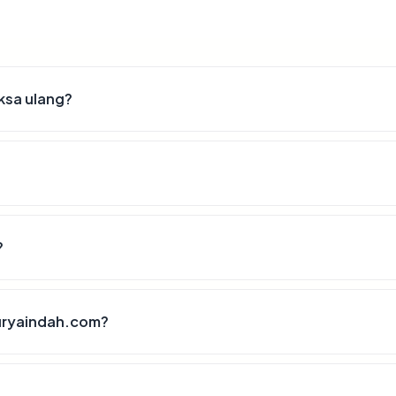
ksa ulang?
?
uryaindah.com?