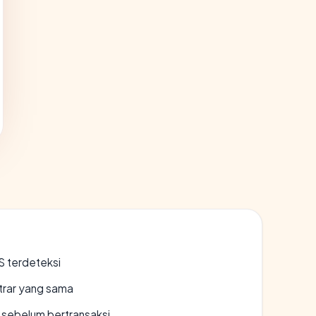
S terdeteksi
strar yang sama
en sebelum bertransaksi