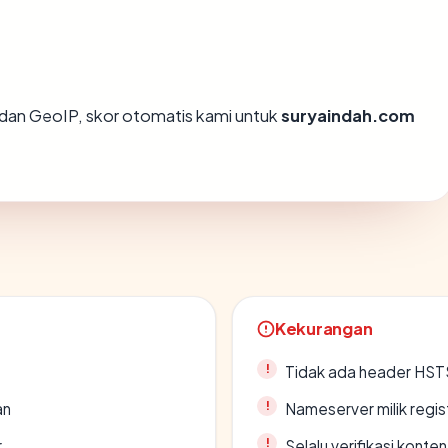
dan GeoIP, skor otomatis kami untuk
suryaindah.com
Kekurangan
Tidak ada header HST
an
Nameserver milik regi
r
Selalu verifikasi kont