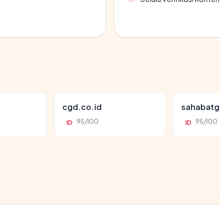
cgd.co.id
sahabatg
95/100
95/100
ID
ID