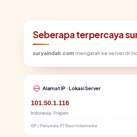
Seberapa terpercaya s
suryaindah.com
mengarah ke server di Ind
Alamat IP · Lokasi Server
101.50.1.116
Indonesia · Prapen
ISP / Penyedia:
PT Beon Intermedia