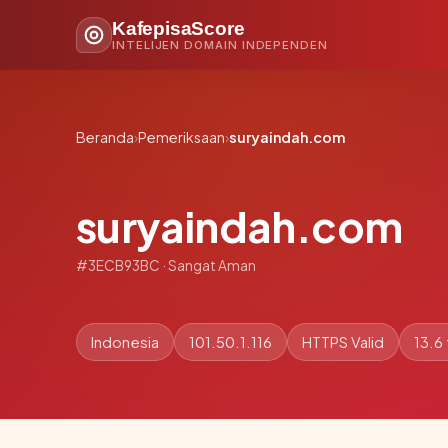
KafepisaScore
INTELIJEN DOMAIN INDEPENDEN
Beranda
›
Pemeriksaan
›
suryaindah.com
suryaindah.com
#3ECB93BC · Sangat Aman
Indonesia
101.50.1.116
HTTPS Valid
13.6