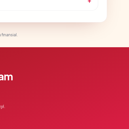
 finansial.
lam
yi.