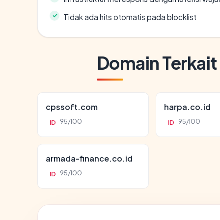
Tidak ada hits otomatis pada blocklist
Domain Terkait
cpssoft.com
harpa.co.id
95/100
95/100
ID
ID
armada-finance.co.id
95/100
ID