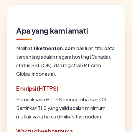
Apa yang kami amati
Melihat
tiketnonton.com
dari luar, titik data
terpenting adalah negara hosting (Canada),
status SSL (OK), dan registrar (PT Ardh
Global Indonesia).
Enkripsi (HTTPS)
Pemeriksaan HTTPS mengembalikan OK.
Sertifikat TLS yang valid adalah minimum
mutlak yang harus dimiliki situs modern.
Waktu di web terbuka