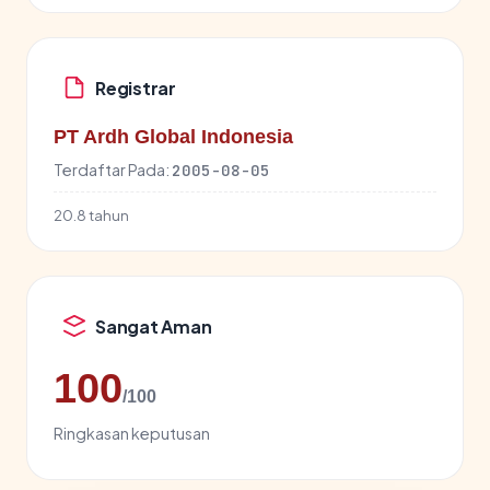
Registrar
PT Ardh Global Indonesia
Terdaftar Pada:
2005-08-05
20.8 tahun
Sangat Aman
100
/100
Ringkasan keputusan