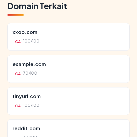
Domain Terkait
xxoo.com
100/100
CA
example.com
70/100
CA
tinyurl.com
100/100
CA
reddit.com