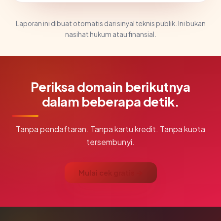
Laporan ini dibuat otomatis dari sinyal teknis publik. Ini bukan
nasihat hukum atau finansial.
Periksa domain berikutnya
dalam beberapa detik.
Tanpa pendaftaran. Tanpa kartu kredit. Tanpa kuota
tersembunyi.
Mulai cek gratis →