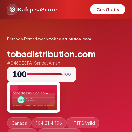
KafepisaScore
Cek Gratis
Beranda
›
Pemeriksaan
›
tobadistribution.com
tobadistribution.com
#0460ECFA · Sangat Aman
100
/ 100
Canada
104.21.4.196
HTTPS Valid