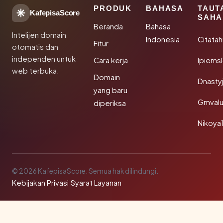
PRODUK
BAHASA
TAUT
KafepisaScore
SAHA
Beranda
Bahasa
Intelijen domain
Indonesia
Citata
Fitur
otomatis dan
independen untuk
Cara kerja
Ipiems
web terbuka.
Domain
Dnasty
yang baru
Gmval
diperiksa
Nikoya
© 2026 KafepisaScore. Semua hak dilindungi.
Kebijakan Privasi
·
Syarat Layanan