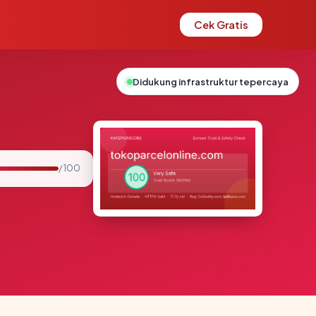
Cek Gratis
Didukung infrastruktur tepercaya
/ 100