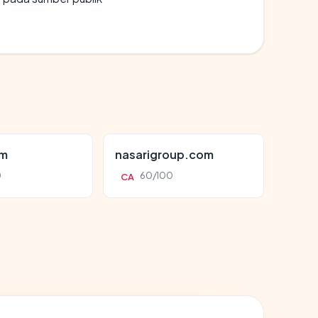
om
nasarigroup.com
0
60/100
CA