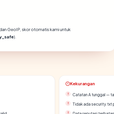
dan GeoIP, skor otomatis kami untuk
y_safe
).
Kekurangan
Catatan A tunggal — ta
Tidak ada security.txt 
alid
Data reputasi terbata