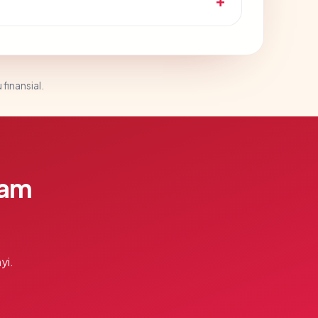
 finansial.
lam
yi.