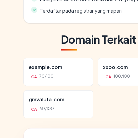
Terdaftar pada registrar yang mapan
Domain Terkait
example.com
xxoo.com
70/100
100/100
CA
CA
gmvaluta.com
60/100
CA