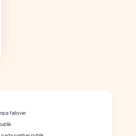
npa failover
publik
s pada sumber publik