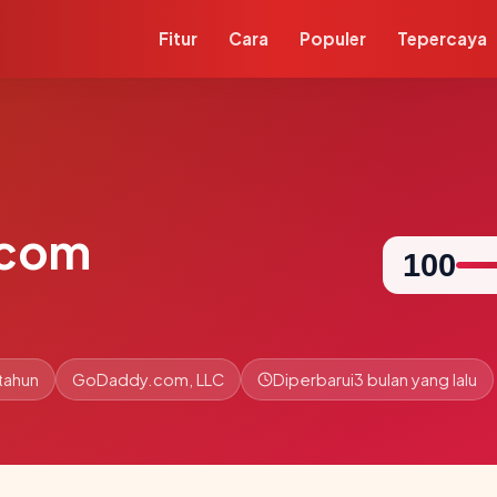
Fitur
Cara
Populer
Tepercaya
.com
100
 tahun
GoDaddy.com, LLC
Diperbarui
3 bulan yang lalu