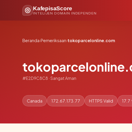
KafepisaScore
INTELIJEN DOMAIN INDEPENDEN
Beranda
›
Pemeriksaan
›
tokoparcelonline.com
tokoparcelonline
#E2D9C8C8 · Sangat Aman
Canada
172.67.173.77
HTTPS Valid
17.7