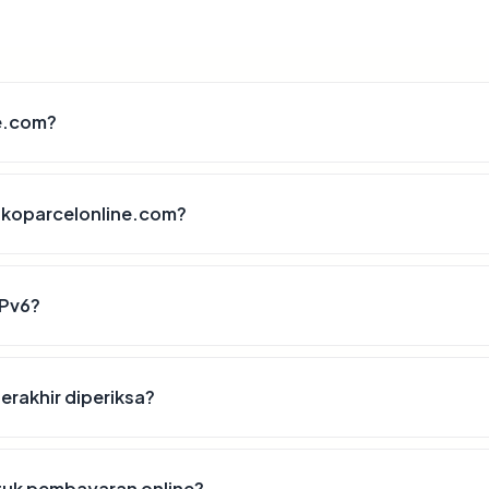
ne.com?
okoparcelonline.com?
IPv6?
erakhir diperiksa?
tuk pembayaran online?