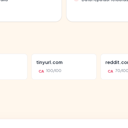
tinyurl.com
reddit.c
100/100
70/10
CA
CA