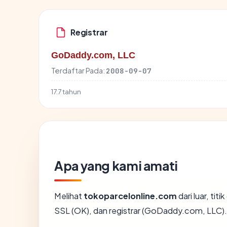
Registrar
GoDaddy.com, LLC
Terdaftar Pada:
2008-09-07
17.7 tahun
Apa yang kami amati
Melihat
tokoparcelonline.com
dari luar, ti
SSL (OK), dan registrar (GoDaddy.com, LLC).