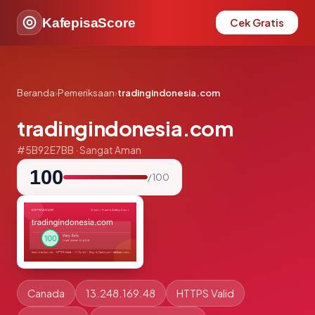
KafepisaScore
Cek Gratis
Beranda
›
Pemeriksaan
›
tradingindonesia.com
tradingindonesia.com
#5B92E7BB · Sangat Aman
100
/ 100
Canada
13.248.169.48
HTTPS Valid