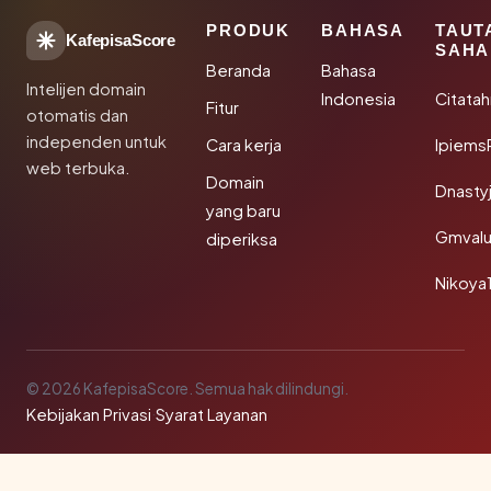
PRODUK
BAHASA
TAUT
KafepisaScore
SAHA
Beranda
Bahasa
Intelijen domain
Indonesia
Citata
Fitur
otomatis dan
independen untuk
Cara kerja
Ipiems
web terbuka.
Domain
Dnasty
yang baru
Gmval
diperiksa
Nikoya
© 2026 KafepisaScore. Semua hak dilindungi.
Kebijakan Privasi
·
Syarat Layanan