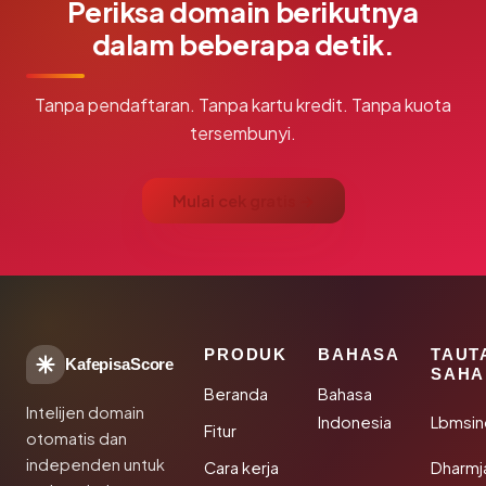
Periksa domain berikutnya
dalam beberapa detik.
Tanpa pendaftaran. Tanpa kartu kredit. Tanpa kuota
tersembunyi.
Mulai cek gratis →
PRODUK
BAHASA
TAUT
KafepisaScore
SAHA
Beranda
Bahasa
Intelijen domain
Indonesia
Lbmsin
Fitur
otomatis dan
independen untuk
Cara kerja
Dharmj