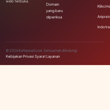
web terbuka.
Domain
Klikcm
yang baru
Aripra
diperiksa
Indotra
© 2026 KafepisaScore. Semua hak dilindungi.
Kebijakan Privasi
·
Syarat Layanan