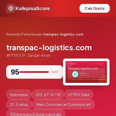
KafepisaScore
Cek Gratis
Beranda
›
Pemeriksaan
›
transpac-logistics.com
transpac-logistics.com
#FF35127F · Sangat Aman
95
/ 100
Indonesia
202.67.14.118
HTTPS Valid
21.3 tahun
Web Commerce Communicati
Diperbarui
3 bulan yang lalu