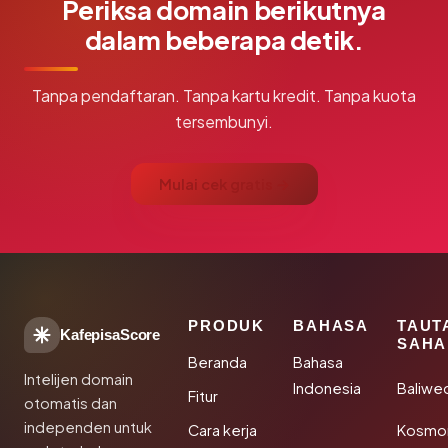
Periksa domain berikutnya
dalam beberapa detik.
Tanpa pendaftaran. Tanpa kartu kredit. Tanpa kuota
tersembunyi.
Mulai cek gratis →
PRODUK
BAHASA
TAUT
KafepisaScore
SAHA
Beranda
Bahasa
Intelijen domain
Indonesia
Baliwe
Fitur
otomatis dan
independen untuk
Cara kerja
Kosmon