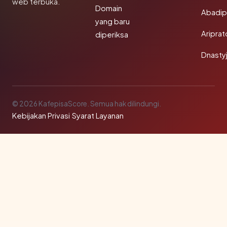
web terbuka.
Domain
Abadi
yang baru
Aripra
diperiksa
Dnasty
© 2026 KafepisaScore. Semua hak dilindungi.
Kebijakan Privasi
·
Syarat Layanan