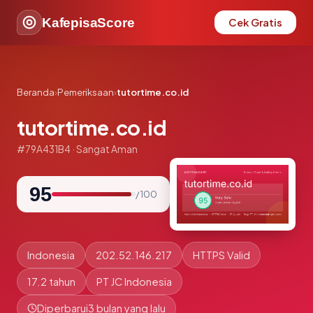
KafepisaScore
Cek Gratis
Beranda
›
Pemeriksaan
›
tutortime.co.id
tutortime.co.id
#79A431B4 · Sangat Aman
95
/ 100
Indonesia
202.52.146.217
HTTPS Valid
17.2 tahun
PT JC Indonesia
Diperbarui
3 bulan yang lalu