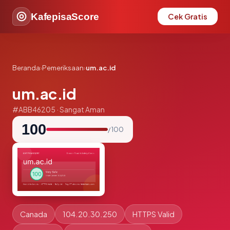
KafepisaScore
Cek Gratis
Beranda
›
Pemeriksaan
›
um.ac.id
um.ac.id
#ABB46205 · Sangat Aman
100
/ 100
Canada
104.20.30.250
HTTPS Valid