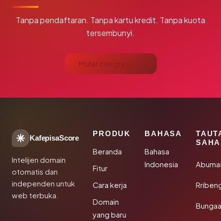
Tanpa pendaftaran. Tanpa kartu kredit. Tanpa kuota
tersembunyi.
Mulai cek gratis →
PRODUK
BAHASA
TAUT
KafepisaScore
SAHA
Beranda
Bahasa
Intelijen domain
Indonesia
Abuma
Fitur
otomatis dan
independen untuk
Cara kerja
Rriben
web terbuka.
Domain
Bunga
yang baru