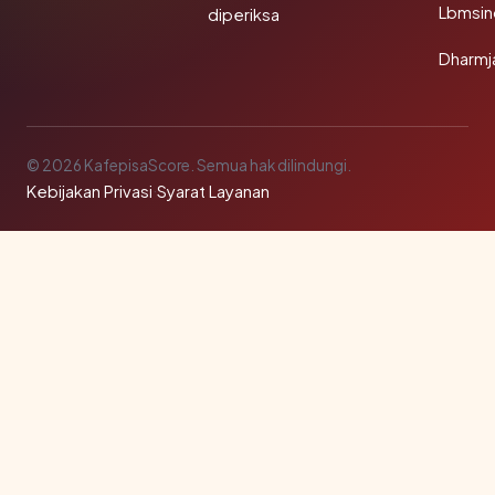
Lbmsin
diperiksa
Dharmj
© 2026 KafepisaScore. Semua hak dilindungi.
Kebijakan Privasi
·
Syarat Layanan