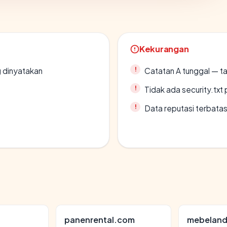
Kekurangan
g dinyatakan
Catatan A tunggal — ta
Tidak ada security.txt 
Data reputasi terbata
panenrental.com
mebelan