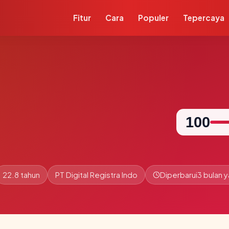
Fitur
Cara
Populer
Tepercaya
100
22.8 tahun
PT Digital Registra Indo
Diperbarui
3 bulan y