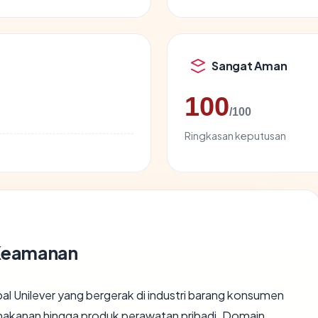
Sangat Aman
100
/100
Ringkasan keputusan
 Keamanan
bal Unilever yang bergerak di industri barang konsumen
 makanan hingga produk perawatan pribadi. Domain