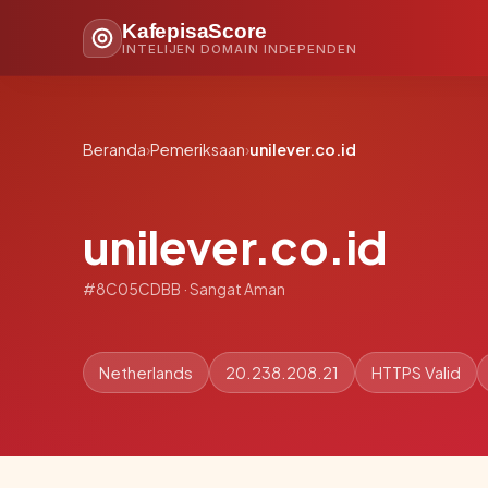
KafepisaScore
INTELIJEN DOMAIN INDEPENDEN
Beranda
›
Pemeriksaan
›
unilever.co.id
unilever.co.id
#8C05CDBB · Sangat Aman
Netherlands
20.238.208.21
HTTPS Valid