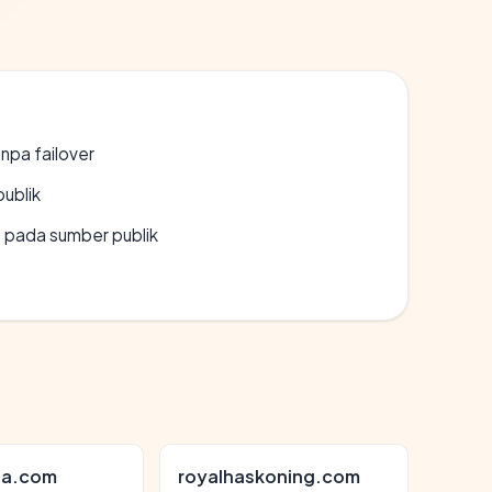
npa failover
publik
s pada sumber publik
da.com
royalhaskoning.com