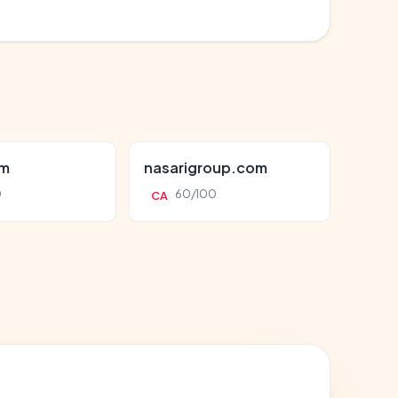
om
nasarigroup.com
0
60/100
CA