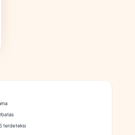
lama
erbatas
S terdeteksi