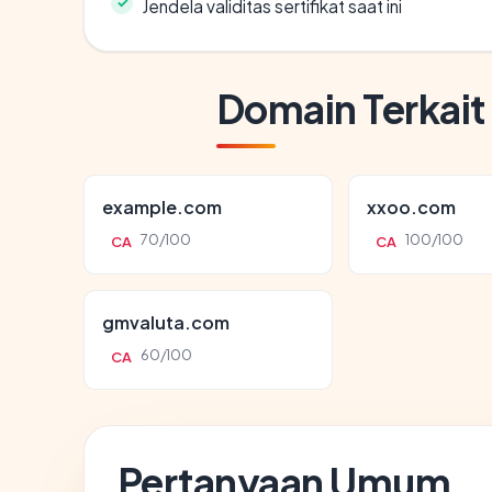
Jendela validitas sertifikat saat ini
Domain Terkait
example.com
xxoo.com
70/100
100/100
CA
CA
gmvaluta.com
60/100
CA
Pertanyaan Umum