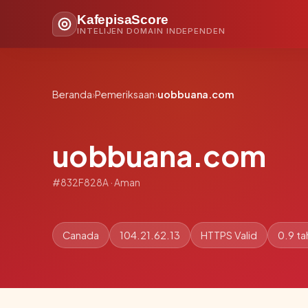
KafepisaScore
INTELIJEN DOMAIN INDEPENDEN
Beranda
›
Pemeriksaan
›
uobbuana.com
uobbuana.com
#832F828A · Aman
Canada
104.21.62.13
HTTPS Valid
0.9 ta