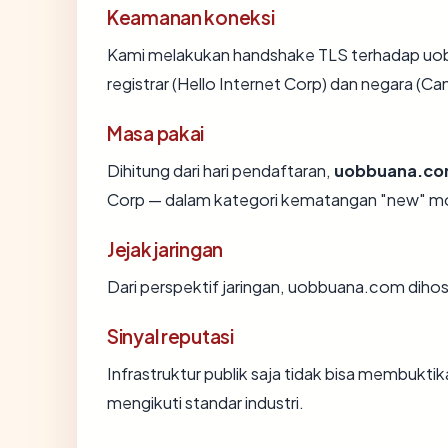
Keamanan koneksi
Kami melakukan handshake TLS terhadap u
registrar (Hello Internet Corp) dan negara (C
Masa pakai
Dihitung dari hari pendaftaran,
uobbuana.c
Corp — dalam kategori kematangan "new" mo
Jejak jaringan
Dari perspektif jaringan, uobbuana.com dihost
Sinyal reputasi
Infrastruktur publik saja tidak bisa membukt
mengikuti standar industri.