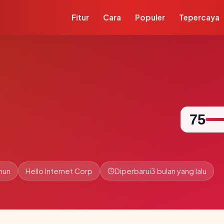
Fitur
Cara
Populer
Tepercaya
75
hun
Hello Internet Corp
Diperbarui
3 bulan yang lalu