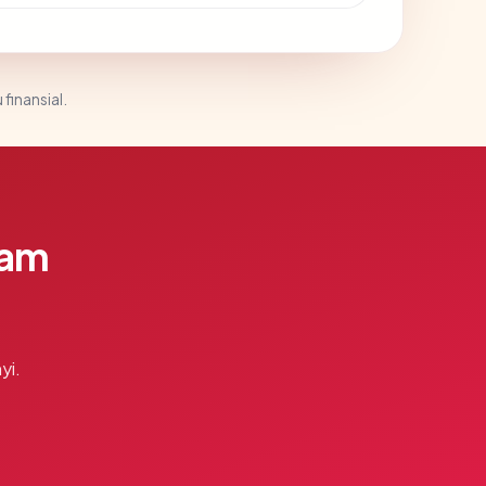
 finansial.
lam
yi.