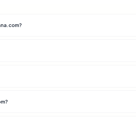
ana.com?
om?