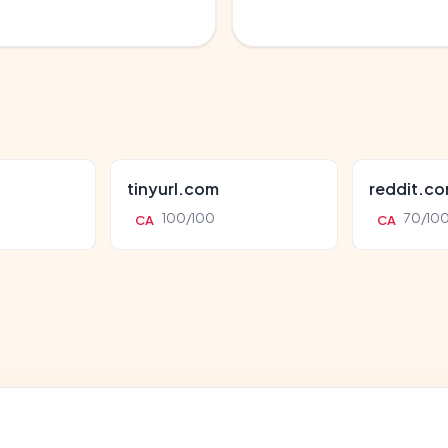
tinyurl.com
reddit.c
100/100
70/10
CA
CA