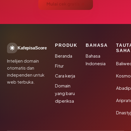
Mulai cek gratis →
PRODUK
BAHASA
TAUT
KafepisaScore
SAHA
Beranda
Bahasa
Intelijen domain
Indonesia
Baliwe
Fitur
otomatis dan
independen untuk
Cara kerja
Kosmon
web terbuka.
Domain
Abadi
yang baru
Aripra
diperiksa
Dnasty