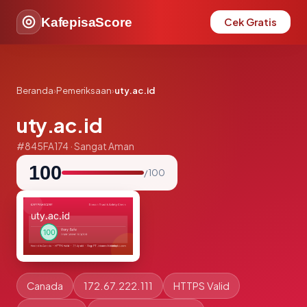
KafepisaScore
Cek Gratis
Beranda
›
Pemeriksaan
›
uty.ac.id
uty.ac.id
#845FA174 · Sangat Aman
100
/ 100
Canada
172.67.222.111
HTTPS Valid