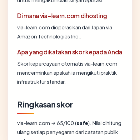
untuk mengakumulasi sinyal reputasi.
Di mana via-learn.com dihosting
via-learn.com dioperasikan dari Japan via
Amazon Technologies Inc..
Apa yang dikatakan skor kepada Anda
Skor kepercayaan otomatis via-learn.com
mencerminkan apakah ia mengikuti praktik
infrastruktur standar.
Ringkasan skor
via-learn.com → 65/100 (
safe
). Nilai dihitung
ulang setiap penyegaran dari catatan publik