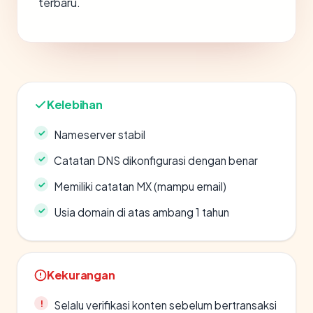
terbaru.
Kelebihan
Nameserver stabil
Catatan DNS dikonfigurasi dengan benar
Memiliki catatan MX (mampu email)
Usia domain di atas ambang 1 tahun
Kekurangan
Selalu verifikasi konten sebelum bertransaksi