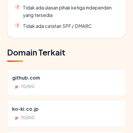
Tidak ada ulasan pihak ketiga independen
yang tersedia
Tidak ada catatan SPF / DMARC
Domain Terkait
github.com
70/100
JP
ko-ki.co.jp
70/100
JP