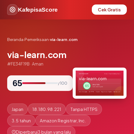
KafepisaScore
Cek Gratis
Beranda
›
Pemeriksaan
›
via-learn.com
via-learn.com
#FE34F19B · Aman
65
/ 100
Japan
18.180.98.221
Tanpa HTTPS
3.5 tahun
Amazon Registrar, Inc.
Diperbarui
3 bulan yang lalu