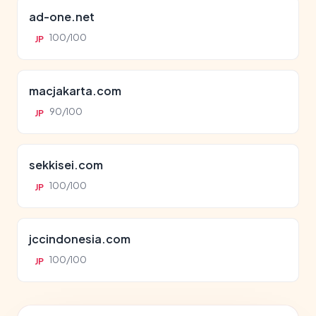
ad-one.net
100/100
JP
macjakarta.com
90/100
JP
sekkisei.com
100/100
JP
jccindonesia.com
100/100
JP