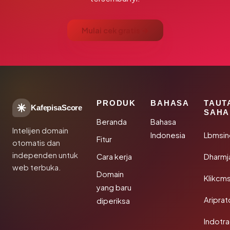
Mulai cek gratis →
PRODUK
BAHASA
TAUT
KafepisaScore
SAHA
Beranda
Bahasa
Intelijen domain
Indonesia
Lbmsin
Fitur
otomatis dan
independen untuk
Cara kerja
Dharmj
web terbuka.
Domain
Klikcm
yang baru
Aripra
diperiksa
Indotra