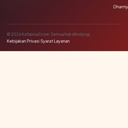
Dharmj
© 2026 KafepisaScore. Semua hak dilindungi.
Kebijakan Privasi
·
Syarat Layanan