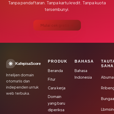
Tanpa pendaftaran. Tanpa kartu kredit. Tanpa kuota
tersembunyi.
Mulai cek gratis →
PRODUK
BAHASA
TAUT
KafepisaScore
SAHA
Beranda
Bahasa
Intelijen domain
Indonesia
Abuma
Fitur
otomatis dan
independen untuk
Cara kerja
Rriben
web terbuka.
Domain
Bunga
yang baru
Lbmsin
diperiksa