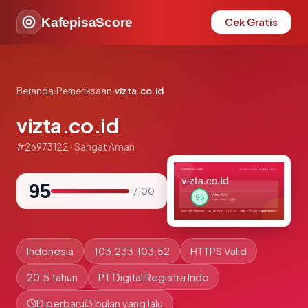
KafepisaScore
Cek Gratis
Beranda
›
Pemeriksaan
›
vizta.co.id
vizta.co.id
#26973122 · Sangat Aman
95
/ 100
Indonesia
103.233.103.52
HTTPS Valid
20.5 tahun
PT Digital Registra Indo
Diperbarui
3 bulan yang lalu