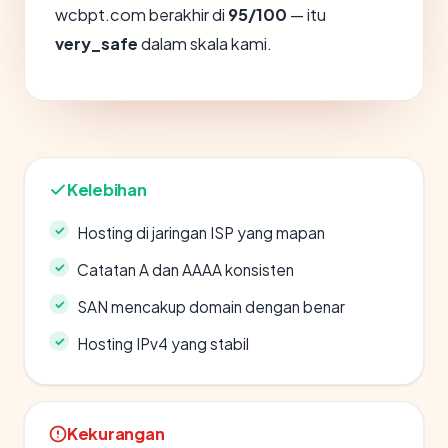
wcbpt.com berakhir di
95/100
— itu
very_safe
dalam skala kami.
Kelebihan
Hosting di jaringan ISP yang mapan
Catatan A dan AAAA konsisten
SAN mencakup domain dengan benar
Hosting IPv4 yang stabil
Kekurangan