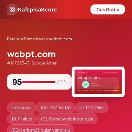
KafepisaScore
Cek Gratis
Beranda
›
Pemeriksaan
›
wcbpt.com
wcbpt.com
#16723343 · Sangat Aman
95
/ 100
Indonesia
103.247.10.118
HTTPS Valid
18.7 tahun
CV. Rumahweb Indonesia
Diperbarui
3 bulan yang lalu