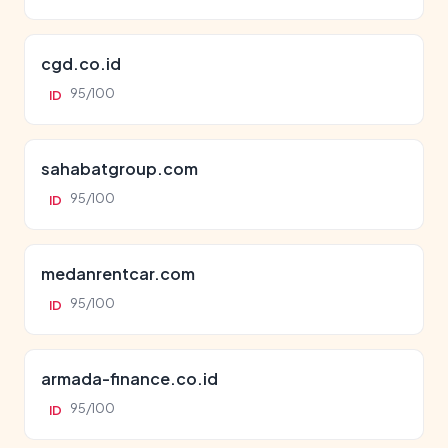
cgd.co.id
95/100
ID
sahabatgroup.com
95/100
ID
medanrentcar.com
95/100
ID
armada-finance.co.id
95/100
ID