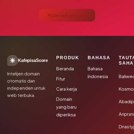
Mulai cek gratis →
PRODUK
BAHASA
TAUT
KafepisaScore
SAHA
Beranda
Bahasa
Intelijen domain
Indonesia
Baliwe
Fitur
otomatis dan
independen untuk
Cara kerja
Kosmon
web terbuka.
Domain
Abadi
yang baru
Aripra
diperiksa
Dnasty