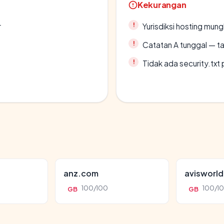
Kekurangan
r
Yurisdiksi hosting mun
Catatan A tunggal — ta
Tidak ada security.txt 
anz.com
avisworl
100/100
100/1
GB
GB