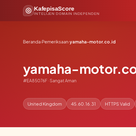
KafepisaScore
INTELIJEN DOMAIN INDEPENDEN
Beranda
›
Pemeriksaan
›
yamaha-motor.co.id
yamaha-motor.co
#EA85076F · Sangat Aman
United Kingdom
45.60.16.31
HTTPS Valid