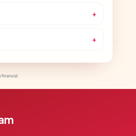
 finansial.
lam