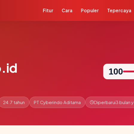
Fitur
Cara
Populer
Tepercaya
.id
100
24.7 tahun
PT Cyberindo Aditama
Diperbarui
3 bulan y