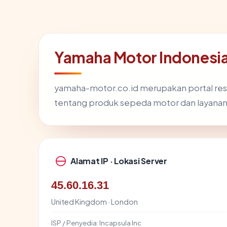
Yamaha Motor Indonesi
yamaha-motor.co.id merupakan portal resm
tentang produk sepeda motor dan layanan 
Alamat IP · Lokasi Server
45.60.16.31
United Kingdom · London
ISP / Penyedia:
Incapsula Inc