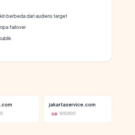
gkin berbeda dari audiens target
npa failover
publik
d.com
jakartaservice.com
00
100/100
GB