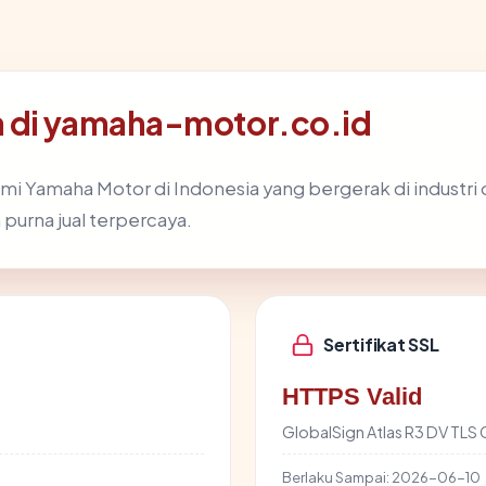
a di yamaha-motor.co.id
i Yamaha Motor di Indonesia yang bergerak di industri
purna jual terpercaya.
Sertifikat SSL
HTTPS Valid
GlobalSign Atlas R3 DV TLS
Berlaku Sampai:
2026-06-10