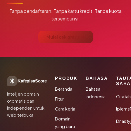
Tanpa pendaftaran. Tanpa kartu kredit. Tanpa kuota
tersembunyi.
Mulai cek gratis →
PRODUK
BAHASA
TAUT
KafepisaScore
SAHA
Beranda
Bahasa
Intelijen domain
Indonesia
Citata
Fitur
otomatis dan
independen untuk
Cara kerja
Ipiems
web terbuka.
Domain
Dnasty
yang baru