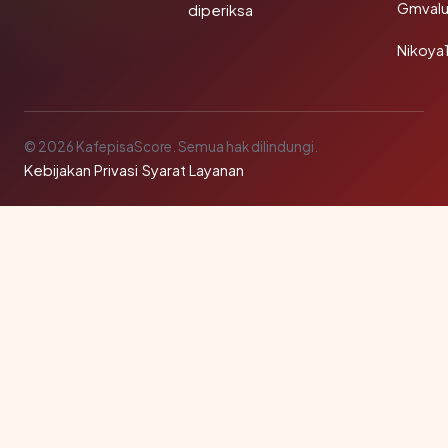
Gmval
diperiksa
Nikoya
© 2026 KafepisaScore. Semua hak dilindungi.
Kebijakan Privasi
·
Syarat Layanan