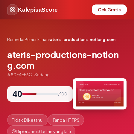
KafepisaScore
Cek Gratis
Beranda
›
Pemeriksaan
›
ateris-productions-notlong.com
ateris-productions-notlon
g.com
#80F4EF6C · Sedang
40
/ 100
Tidak Diketahui
Tanpa HTTPS
Diperbarui
3 bulan yang lalu