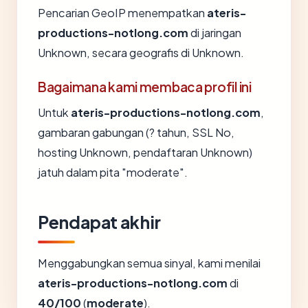
Pencarian GeoIP menempatkan
ateris-
productions-notlong.com
di jaringan
Unknown, secara geografis di Unknown.
Bagaimana kami membaca profil ini
Untuk
ateris-productions-notlong.com
,
gambaran gabungan (? tahun, SSL No,
hosting Unknown, pendaftaran Unknown)
jatuh dalam pita "moderate".
Pendapat akhir
Menggabungkan semua sinyal, kami menilai
ateris-productions-notlong.com
di
40/100
(
moderate
).