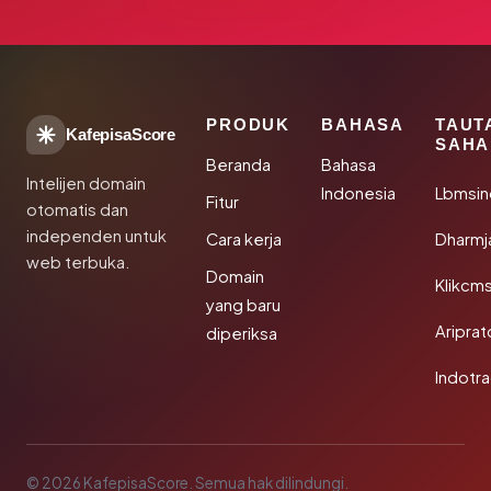
PRODUK
BAHASA
TAUT
KafepisaScore
SAHA
Beranda
Bahasa
Intelijen domain
Indonesia
Lbmsin
Fitur
otomatis dan
independen untuk
Cara kerja
Dharmj
web terbuka.
Domain
Klikcm
yang baru
Aripra
diperiksa
Indotra
© 2026 KafepisaScore. Semua hak dilindungi.