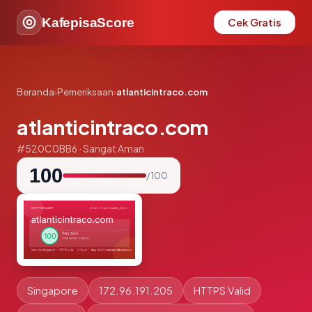
KafepisaScore
Cek Gratis
Beranda
›
Pemeriksaan
›
atlanticintraco.com
atlanticintraco.com
#520C0BB6 · Sangat Aman
100
/ 100
Singapore
172.96.191.205
HTTPS Valid