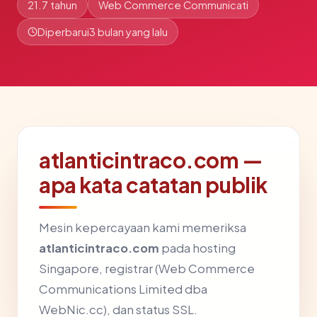
21.7 tahun
Web Commerce Communicati
Diperbarui
3 bulan yang lalu
atlanticintraco.com —
apa kata catatan publik
Mesin kepercayaan kami memeriksa
atlanticintraco.com
pada hosting
Singapore, registrar (Web Commerce
Communications Limited dba
WebNic.cc), dan status SSL.