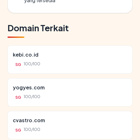
yang tersedia
Domain Terkait
kebi.co.id
100/100
SG
yogyes.com
100/100
SG
cvastro.com
100/100
SG