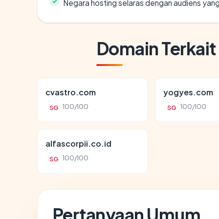
Negara hosting selaras dengan audiens yan
Domain Terkait
cvastro.com
yogyes.com
100/100
100/100
SG
SG
alfascorpii.co.id
100/100
SG
Pertanyaan Umum