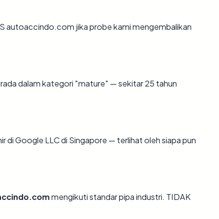
LS autoaccindo.com jika probe kami mengembalikan
rada dalam kategori "mature" — sekitar 25 tahun
ir di Google LLC di Singapore — terlihat oleh siapa pun
accindo.com
mengikuti standar pipa industri. TIDAK