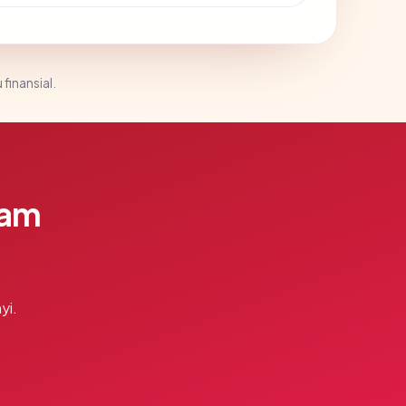
 finansial.
lam
yi.