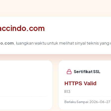
oaccindo.com
do.com
, luangkan waktu untuk melihat sinyal teknis yan
Sertifikat SSL
HTTPS Valid
R13
Berlaku Sampai:
2026-06-27