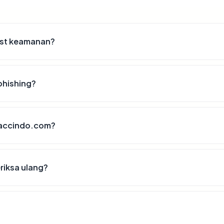
ist keamanan?
phishing?
toaccindo.com?
riksa ulang?