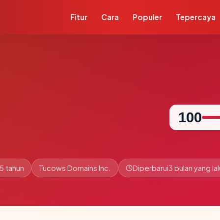
Fitur
Cara
Populer
Tepercaya
100
5 tahun
Tucows Domains Inc.
Diperbarui
3 bulan yang lal