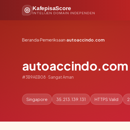
KafepisaScore
INTELIJEN DOMAIN INDEPENDEN
Beranda
›
Pemeriksaan
›
autoaccindo.com
autoaccindo.com
#3B9AEB08 · Sangat Aman
Singapore
35.213.139.131
HTTPS Valid
2