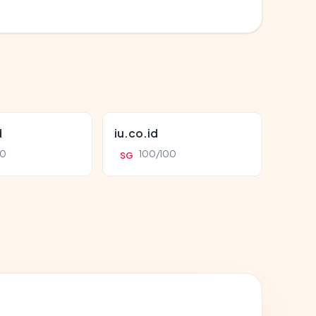
d
iu.co.id
00
100/100
SG