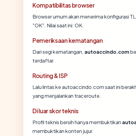
Kompatibilitas browser
Browser umum akan menerima konfigurasi T
"OK". Nilai saat ini: OK.
Pemeriksaan kematangan
Dari segi kematangan,
autoaccindo.com
be
terdaftar.
Routing & ISP
Lalu lintas ke autoaccindo.com saat ini berakh
yang menjalankan traceroute.
Di luar skor teknis
Profil teknis bersih hanya membuktikan
auto
membuktikan konten jujur.