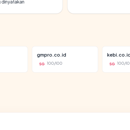
g dinyatakan
gmpro.co.id
kebi.co.i
100/100
100/1
SG
SG