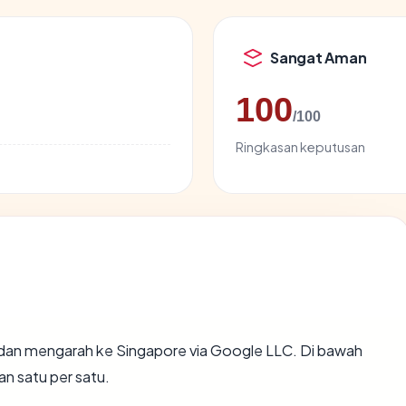
Sangat Aman
100
/100
Ringkasan keputusan
dan mengarah ke Singapore via Google LLC. Di bawah
an satu per satu.